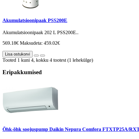
Akumulatsioonipaak PSS200E
Akumulatsioonipaak 202 L PSS200E..
569.18€
Maksudeta: 459.02€
Lisa ostukorvi
Tooted 1 kuni 4, kokku 4 tootest (1 lehekülge)
Eripakkumised
Õhk-õhk soojuspump Daikin Nepura Comfora FTXTP25A/RX