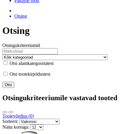
Pakume tööd
Otsing
Otsing
Otsingukriteeriumid
Otsi alamkategooriatest
Otsi tootekirjeldustest
Otsingukriteeriumile vastavad tooted
Tootevõrdlus (0)
Sorteeri:
Näita korraga: