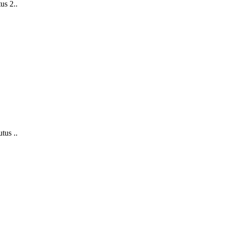
us 2..
tus ..