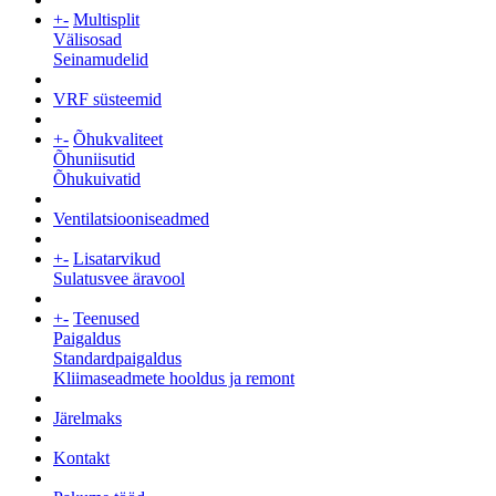
+
-
Multisplit
Välisosad
Seinamudelid
VRF süsteemid
+
-
Õhukvaliteet
Õhuniisutid
Õhukuivatid
Ventilatsiooniseadmed
+
-
Lisatarvikud
Sulatusvee äravool
+
-
Teenused
Paigaldus
Standardpaigaldus
Kliimaseadmete hooldus ja remont
Järelmaks
Kontakt