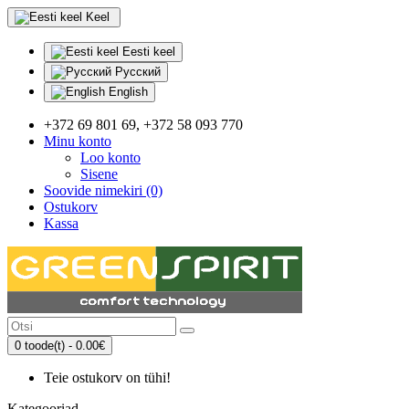
Keel
Eesti keel
Русский
English
+372 69 801 69, +372 58 093 770
Minu konto
Loo konto
Sisene
Soovide nimekiri (0)
Ostukorv
Kassa
0 toode(t) - 0.00€
Teie ostukorv on tühi!
Kategooriad