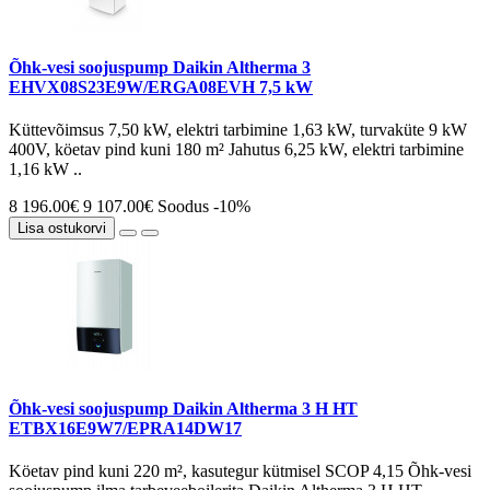
Õhk-vesi soojuspump Daikin Altherma 3
EHVX08S23E9W/ERGA08EVH 7,5 kW
Küttevõimsus 7,50 kW, elektri tarbimine 1,63 kW, turvaküte 9 kW
400V, köetav pind kuni 180 m² Jahutus 6,25 kW, elektri tarbimine
1,16 kW ..
8 196.00€
9 107.00€
Soodus -10%
Lisa ostukorvi
Õhk-vesi soojuspump Daikin Altherma 3 H HT
ETBX16E9W7/EPRA14DW17
Köetav pind kuni 220 m², kasutegur kütmisel SCOP 4,15 Õhk-vesi