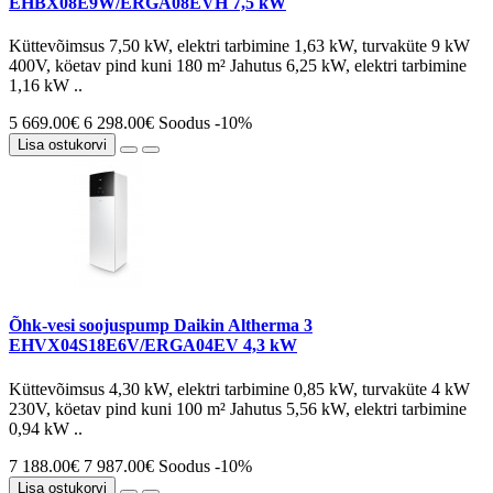
EHBX08E9W/ERGA08EVH 7,5 kW
Küttevõimsus 7,50 kW, elektri tarbimine 1,63 kW, turvaküte 9 kW
400V, köetav pind kuni 180 m² Jahutus 6,25 kW, elektri tarbimine
1,16 kW ..
5 669.00€
6 298.00€
Soodus -10%
Lisa ostukorvi
Õhk-vesi soojuspump Daikin Altherma 3
EHVX04S18E6V/ERGA04EV 4,3 kW
Küttevõimsus 4,30 kW, elektri tarbimine 0,85 kW, turvaküte 4 kW
230V, köetav pind kuni 100 m² Jahutus 5,56 kW, elektri tarbimine
0,94 kW ..
7 188.00€
7 987.00€
Soodus -10%
Lisa ostukorvi