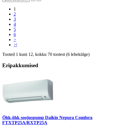
1
2
3
4
5
6
>
>|
Tooted 1 kuni 12, kokku 70 tootest (6 lehekülge)
Eripakkumised
Õhk-õhk soojuspump Daikin Nepura Comfora
FTXTP25A/RXTP25A