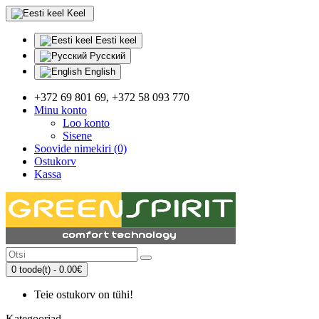
Keel
Eesti keel
Русский
English
+372 69 801 69, +372 58 093 770
Minu konto
Loo konto
Sisene
Soovide nimekiri (0)
Ostukorv
Kassa
0 toode(t) - 0.00€
Teie ostukorv on tühi!
Kategooriad