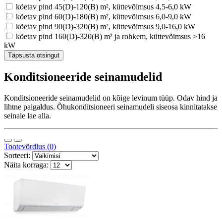
köetav pind 45(D)-120(B) m², küttevõimsus 4,5-6,0 kW
köetav pind 60(D)-180(B) m², küttevõimsus 6,0-9,0 kW
köetav pind 90(D)-320(B) m², küttevõimsus 9,0-16,0 kW
köetav pind 160(D)-320(B) m² ja rohkem, küttevõimsus >16
kW
Täpsusta otsingut
Konditsioneeride seinamudelid
Konditsioneeride seinamudelid on kõige levinum tüüp. Odav hind ja
lihtne paigaldus. Õhukonditsioneeri seinamudeli siseosa kinnitatakse
seinale lae alla.
Tootevõrdlus (0)
Sorteeri:
Näita korraga: