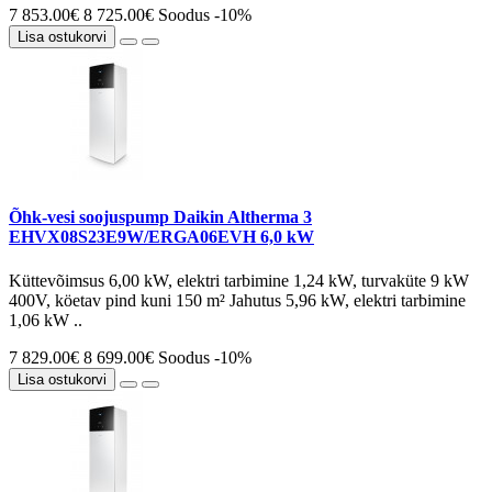
7 853.00€
8 725.00€
Soodus -10%
Lisa ostukorvi
Õhk-vesi soojuspump Daikin Altherma 3
EHVX08S23E9W/ERGA06EVH 6,0 kW
Küttevõimsus 6,00 kW, elektri tarbimine 1,24 kW, turvaküte 9 kW
400V, köetav pind kuni 150 m² Jahutus 5,96 kW, elektri tarbimine
1,06 kW ..
7 829.00€
8 699.00€
Soodus -10%
Lisa ostukorvi