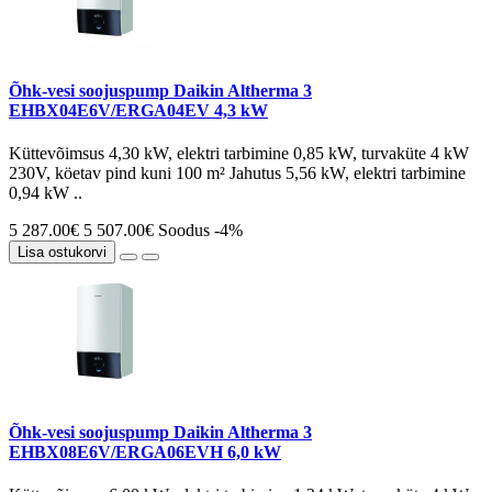
Õhk-vesi soojuspump Daikin Altherma 3
EHBX04E6V/ERGA04EV 4,3 kW
Küttevõimsus 4,30 kW, elektri tarbimine 0,85 kW, turvaküte 4 kW
230V, köetav pind kuni 100 m² Jahutus 5,56 kW, elektri tarbimine
0,94 kW ..
5 287.00€
5 507.00€
Soodus -4%
Lisa ostukorvi
Õhk-vesi soojuspump Daikin Altherma 3
EHBX08E6V/ERGA06EVH 6,0 kW