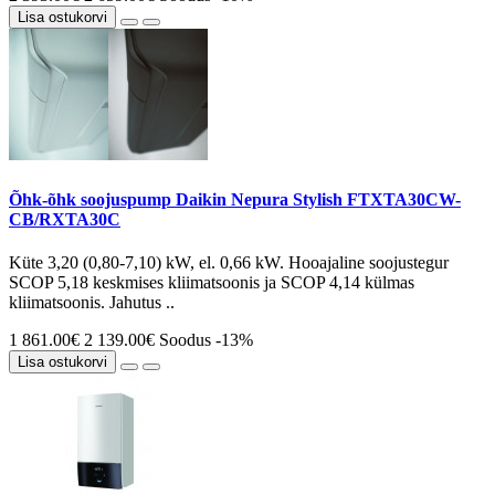
Lisa ostukorvi
Õhk-õhk soojuspump Daikin Nepura Stylish FTXTA30CW-
CB/RXTA30C
Küte 3,20 (0,80-7,10) kW, el. 0,66 kW. Hooajaline soojustegur
SCOP 5,18 keskmises kliimatsoonis ja SCOP 4,14 külmas
kliimatsoonis. Jahutus ..
1 861.00€
2 139.00€
Soodus -13%
Lisa ostukorvi