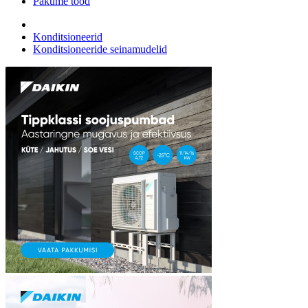
Pakume tööd
Konditsioneerid
Konditsioneeride seinamudelid