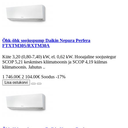
Õhk-õhk soojuspump Daikin Nepura Perfera
FTXTM30S/RXTM30A
Küte 3,20 (0,80-7,40) kW, el. 0,62 kW. Hooajaline soojustegur
SCOP 5,21 keskmises kliimatsoonis ja SCOP 4,19 külmas
kliimatsoonis. Jahutus ..
1 746.00€
2 104.00€
Soodus -17%
Lisa ostukorvi