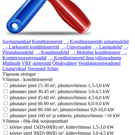
Soojuspumbad
Konditsioneerid
- Konditsioneeride seinamudelid
- Laekassett konditsioneerid
- Universaalne
- Laemudelid
-
Põrandamudelid
- Kanalimudelid
- Mobiilne konditsioneer
-
Kompressoragregaadid
- Konditsioneerid ilma välisseadmeta
Multisplit
VRF süsteemid
Õhukvaliteet
Ventilatsiooniseadmed
Lisatarvikud
Teenused
Arhiiv
Täpsusta otsingut
Võimsus - konditsioneerid
jahutatav pind 15-30 m², jahutusvõimsus 1,5-3,0 kW
jahutatav pind 30-45 m², jahutusvõimsus 3,0-4,5 kW
jahutatav pind 45-60 m², jahutusvõimsus 4,5-6,0 kW
jahutatav pind 60-90 m², jahutusvõimsus 6,0-9,0 kW
jahutatav pind 90-160 m², jahutusvõimsus 9,0-16,0 kW
jahutatav pind 160 m² ja rohkem, jahutusvõimsus >16 kW
Võimsus - õhk-õhk soojuspumbad
köetav pind 15(D)-60(B) m², küttevõimsus 1,5-3,0 kW
köetav pind 30(D)-90(B) m², küttevõimsus 3,0-4,5 kW