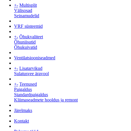
+
-
Multisplit
Välisosad
Seinamudelid
VRF süsteemid
+
-
Õhukvaliteet
Õhuniisutid
Õhukuivatid
Ventilatsiooniseadmed
+
-
Lisatarvikud
Sulatusvee äravool
+
-
Teenused
Paigaldus
Standardpaigaldus
Kliimaseadmete hooldus ja remont
Järelmaks
Kontakt