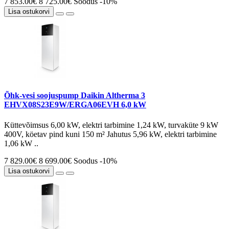
7 853.00€
8 725.00€
Soodus -10%
Lisa ostukorvi
Õhk-vesi soojuspump Daikin Altherma 3
EHVX08S23E9W/ERGA06EVH 6,0 kW
Küttevõimsus 6,00 kW, elektri tarbimine 1,24 kW, turvaküte 9 kW
400V, köetav pind kuni 150 m² Jahutus 5,96 kW, elektri tarbimine
1,06 kW ..
7 829.00€
8 699.00€
Soodus -10%
Lisa ostukorvi