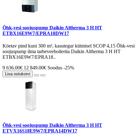
Õhk-vesi soojuspump Daikin Altherma 3 H HT
ETBX16E9W7/EPRA18DW17
Köetav pind kuni 300 m², kasutegur kütmisel SCOP 4,15 Õhk-vesi
soojuspump ilma tarbeveeboilerita Daikin Altherma 3 H HT
ETBX16E9W7/EPRA18..
9 636.00€
12 849.00€
Soodus -25%
Lisa ostukorvi
Õhk-vesi soojuspump Daikin Altherma 3 H HT
ETVX16S18E9W7/EPRA14DW17