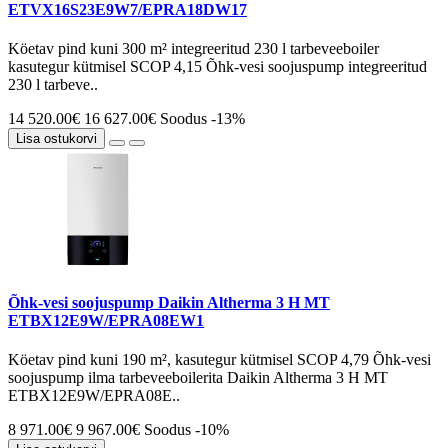
ETVX16S23E9W7/EPRA18DW17
Köetav pind kuni 300 m² integreeritud 230 l tarbeveeboiler
kasutegur kütmisel SCOP 4,15 Õhk-vesi soojuspump integreeritud
230 l tarbeve..
14 520.00€
16 627.00€
Soodus -13%
Lisa ostukorvi
Õhk-vesi soojuspump Daikin Altherma 3 H MT
ETBX12E9W/EPRA08EW1
Köetav pind kuni 190 m², kasutegur kütmisel SCOP 4,79 Õhk-vesi
soojuspump ilma tarbeveeboilerita Daikin Altherma 3 H MT
ETBX12E9W/EPRA08E..
8 971.00€
9 967.00€
Soodus -10%