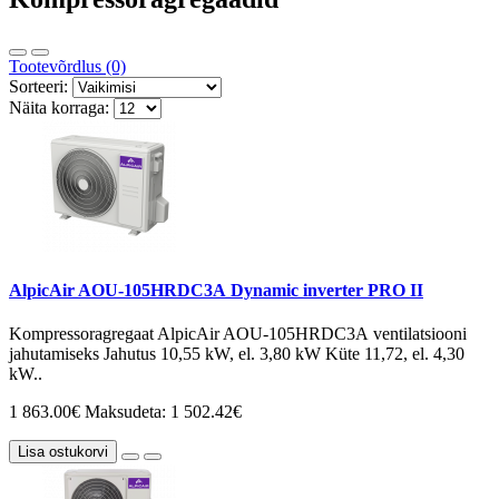
Tootevõrdlus (0)
Sorteeri:
Näita korraga:
AlpicAir AOU-105HRDC3А Dynamic inverter PRO II
Kompressoragregaat AlpicAir AOU-105HRDC3А ventilatsiooni
jahutamiseks Jahutus 10,55 kW, el. 3,80 kW Küte 11,72, el. 4,30
kW..
1 863.00€
Maksudeta: 1 502.42€
Lisa ostukorvi