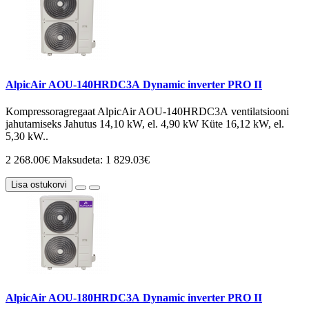
AlpicAir AOU-140HRDC3А Dynamic inverter PRO II
Kompressoragregaat AlpicAir AOU-140HRDC3А ventilatsiooni
jahutamiseks Jahutus 14,10 kW, el. 4,90 kW Küte 16,12 kW, el.
5,30 kW..
2 268.00€
Maksudeta: 1 829.03€
Lisa ostukorvi
AlpicAir AOU-180HRDC3А Dynamic inverter PRO II