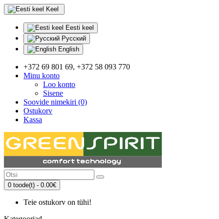
Keel
Eesti keel
Русский
English
+372 69 801 69, +372 58 093 770
Minu konto
Loo konto
Sisene
Soovide nimekiri (0)
Ostukorv
Kassa
0 toode(t) - 0.00€
Teie ostukorv on tühi!
Kategooriad