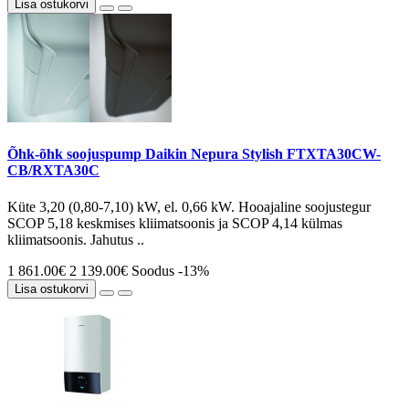
Lisa ostukorvi
Õhk-õhk soojuspump Daikin Nepura Stylish FTXTA30CW-
CB/RXTA30C
Küte 3,20 (0,80-7,10) kW, el. 0,66 kW. Hooajaline soojustegur
SCOP 5,18 keskmises kliimatsoonis ja SCOP 4,14 külmas
kliimatsoonis. Jahutus ..
1 861.00€
2 139.00€
Soodus -13%
Lisa ostukorvi