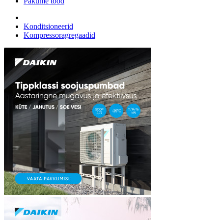
Pakume tööd
Konditsioneerid
Kompressoragregaadid