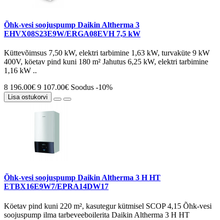
Õhk-vesi soojuspump Daikin Altherma 3
EHVX08S23E9W/ERGA08EVH 7,5 kW
Küttevõimsus 7,50 kW, elektri tarbimine 1,63 kW, turvaküte 9 kW
400V, köetav pind kuni 180 m² Jahutus 6,25 kW, elektri tarbimine
1,16 kW ..
8 196.00€
9 107.00€
Soodus -10%
Lisa ostukorvi
Õhk-vesi soojuspump Daikin Altherma 3 H HT
ETBX16E9W7/EPRA14DW17
Köetav pind kuni 220 m², kasutegur kütmisel SCOP 4,15 Õhk-vesi
soojuspump ilma tarbeveeboilerita Daikin Altherma 3 H HT