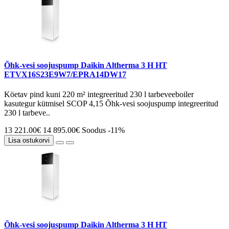
Õhk-vesi soojuspump Daikin Altherma 3 H HT
ETVX16S23E9W7/EPRA14DW17
Köetav pind kuni 220 m² integreeritud 230 l tarbeveeboiler
kasutegur kütmisel SCOP 4,15 Õhk-vesi soojuspump integreeritud
230 l tarbeve..
13 221.00€
14 895.00€
Soodus -11%
Lisa ostukorvi
Õhk-vesi soojuspump Daikin Altherma 3 H HT