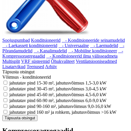
Soojuspumbad
Konditsioneerid
- Konditsioneeride seinamudelid
- Laekassett konditsioneerid
- Universaalne
- Laemudelid
-
Põrandamudelid
- Kanalimudelid
- Mobiilne konditsioneer
-
Kompressoragregaadid
- Konditsioneerid ilma välisseadmeta
Multisplit
VRF süsteemid
Õhukvaliteet
Ventilatsiooniseadmed
Lisatarvikud
Teenused
Arhiiv
Täpsusta otsingut
Võimsus - konditsioneerid
jahutatav pind 15-30 m², jahutusvõimsus 1,5-3,0 kW
jahutatav pind 30-45 m², jahutusvõimsus 3,0-4,5 kW
jahutatav pind 45-60 m², jahutusvõimsus 4,5-6,0 kW
jahutatav pind 60-90 m², jahutusvõimsus 6,0-9,0 kW
jahutatav pind 90-160 m², jahutusvõimsus 9,0-16,0 kW
jahutatav pind 160 m² ja rohkem, jahutusvõimsus >16 kW
Täpsusta otsingut
Kompressoragregaadid