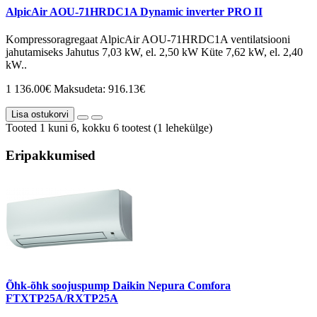
AlpicAir AOU-71HRDC1A Dynamic inverter PRO II
Kompressoragregaat AlpicAir AOU-71HRDC1A ventilatsiooni
jahutamiseks Jahutus 7,03 kW, el. 2,50 kW Küte 7,62 kW, el. 2,40
kW..
1 136.00€
Maksudeta: 916.13€
Lisa ostukorvi
Tooted 1 kuni 6, kokku 6 tootest (1 lehekülge)
Eripakkumised
Õhk-õhk soojuspump Daikin Nepura Comfora
FTXTP25A/RXTP25A