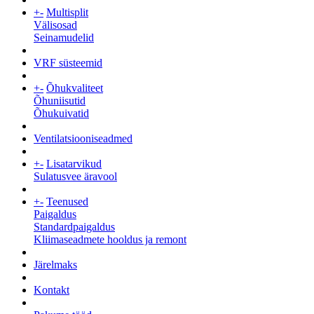
+
-
Multisplit
Välisosad
Seinamudelid
VRF süsteemid
+
-
Õhukvaliteet
Õhuniisutid
Õhukuivatid
Ventilatsiooniseadmed
+
-
Lisatarvikud
Sulatusvee äravool
+
-
Teenused
Paigaldus
Standardpaigaldus
Kliimaseadmete hooldus ja remont
Järelmaks
Kontakt