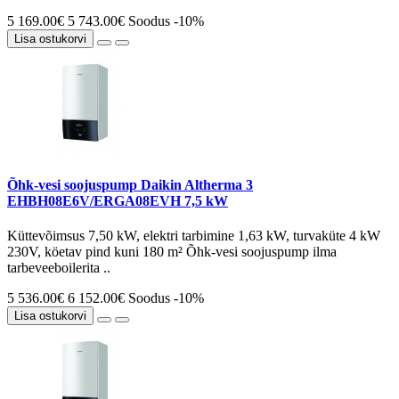
5 169.00€
5 743.00€
Soodus -10%
Lisa ostukorvi
Õhk-vesi soojuspump Daikin Altherma 3
EHBH08E6V/ERGA08EVH 7,5 kW
Küttevõimsus 7,50 kW, elektri tarbimine 1,63 kW, turvaküte 4 kW
230V, köetav pind kuni 180 m² Õhk-vesi soojuspump ilma
tarbeveeboilerita ..
5 536.00€
6 152.00€
Soodus -10%
Lisa ostukorvi