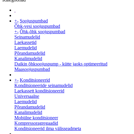
+
-
Soojuspumbad
Õhk-vesi soojuspumbad
+
-
Õhk-õhk soojuspumbad
Seinamudelid
Laekassetid
Laemudelid
Põrandamudelid
Kanalimudelid
Daikin õhksoojuspump - kütte jaoks optimeeritud
Maasoojuspumbad
+
-
Konditsioneerid
Konditsioneeride seinamudelid
Laekassett konditsioneerid
Universaalne
Laemudelid
Põrandamudelid
Kanalimudelid
Mobiilne konditsioneer
Kompressoragregaadid
Konditsioneerid ilma välisseadmeta