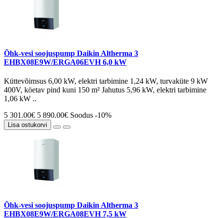
Õhk-vesi soojuspump Daikin Altherma 3
EHBX08E9W/ERGA06EVH 6,0 kW
Küttevõimsus 6,00 kW, elektri tarbimine 1,24 kW, turvaküte 9 kW
400V, köetav pind kuni 150 m² Jahutus 5,96 kW, elektri tarbimine
1,06 kW ..
5 301.00€
5 890.00€
Soodus -10%
Lisa ostukorvi
Õhk-vesi soojuspump Daikin Altherma 3
EHBX08E9W/ERGA08EVH 7,5 kW