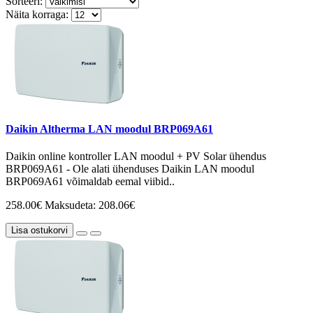
Sorteeri:
Näita korraga:
Daikin Altherma LAN moodul BRP069A61
Daikin online kontroller LAN moodul + PV Solar ühendus
BRP069A61 - Ole alati ühenduses Daikin LAN moodul
BRP069A61 võimaldab eemal viibid..
258.00€
Maksudeta: 208.06€
Lisa ostukorvi