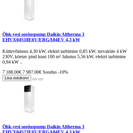
Õhk-vesi soojuspump Daikin Altherma 3
EHVX04S18E6V/ERGA04EV 4,3 kW
Küttevõimsus 4,30 kW, elektri tarbimine 0,85 kW, turvaküte 4 kW
230V, köetav pind kuni 100 m² Jahutus 5,56 kW, elektri tarbimine
0,94 kW ..
7 188.00€
7 987.00€
Soodus -10%
Lisa ostukorvi
Õhk-vesi soojuspump Daikin Altherma 3
EHVX04S23E6V/ERGA04EV 4,3 kW