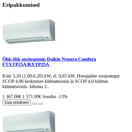
Eripakkumised
Õhk-õhk soojuspump Daikin Nepura Comfora
FTXTP25A/RXTP25A
Küte 3,20 (1,00-6,20) kW, el. 0,65 kW. Hooajaline soojustegur
SCOP 4,96 keskmises kliimatsoonis ja SCOP 4,0 külmas
kliimatsoonis. Jahutus 2..
1 367.00€
1 571.00€
Soodus -13%
Lisa ostukorvi