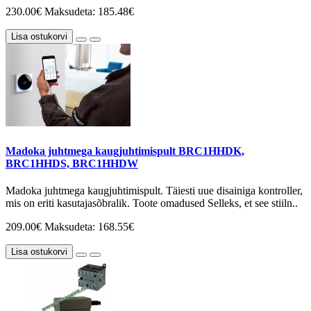
230.00€
Maksudeta: 185.48€
Lisa ostukorvi
Madoka juhtmega kaugjuhtimispult BRC1HHDK,
BRC1HHDS, BRC1HHDW
Madoka juhtmega kaugjuhtimispult. Täiesti uue disainiga kontroller,
mis on eriti kasutajasõbralik. Toote omadused Selleks, et see stiiln..
209.00€
Maksudeta: 168.55€
Lisa ostukorvi