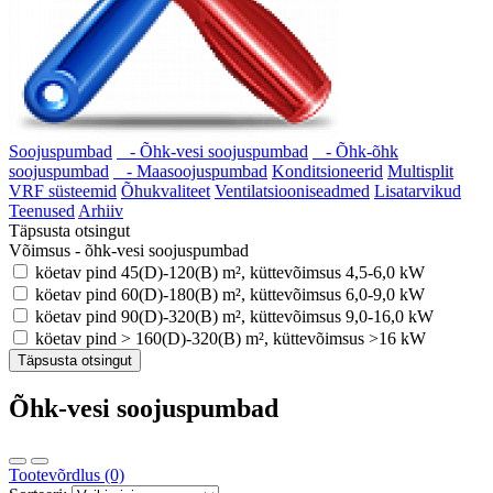
Soojuspumbad
- Õhk-vesi soojuspumbad
- Õhk-õhk
soojuspumbad
- Maasoojuspumbad
Konditsioneerid
Multisplit
VRF süsteemid
Õhukvaliteet
Ventilatsiooniseadmed
Lisatarvikud
Teenused
Arhiiv
Täpsusta otsingut
Võimsus - õhk-vesi soojuspumbad
köetav pind 45(D)-120(B) m², küttevõimsus 4,5-6,0 kW
köetav pind 60(D)-180(B) m², küttevõimsus 6,0-9,0 kW
köetav pind 90(D)-320(B) m², küttevõimsus 9,0-16,0 kW
köetav pind > 160(D)-320(B) m², küttevõimsus >16 kW
Täpsusta otsingut
Õhk-vesi soojuspumbad
Tootevõrdlus (0)