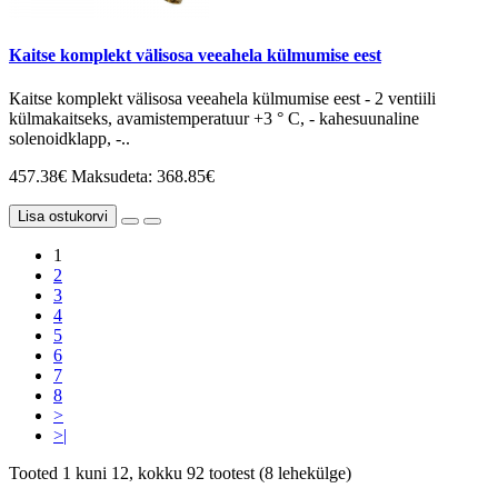
Кaitse komplekt välisosa veeahela külmumise eest
Кaitse komplekt välisosa veeahela külmumise eest - 2 ventiili
külmakaitseks, avamistemperatuur +3 ° C, - kahesuunaline
solenoidklapp, -..
457.38€
Maksudeta: 368.85€
Lisa ostukorvi
1
2
3
4
5
6
7
8
>
>|
Tooted 1 kuni 12, kokku 92 tootest (8 lehekülge)