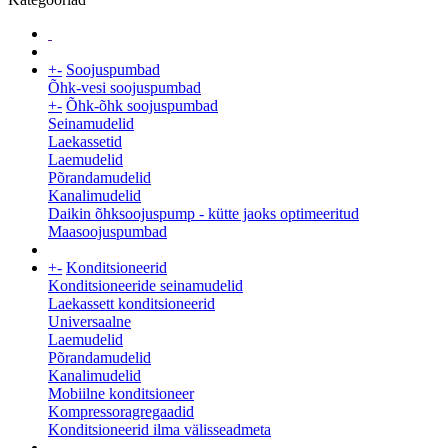
+
-
Soojuspumbad
Õhk-vesi soojuspumbad
+
-
Õhk-õhk soojuspumbad
Seinamudelid
Laekassetid
Laemudelid
Põrandamudelid
Kanalimudelid
Daikin õhksoojuspump - kütte jaoks optimeeritud
Maasoojuspumbad
+
-
Konditsioneerid
Konditsioneeride seinamudelid
Laekassett konditsioneerid
Universaalne
Laemudelid
Põrandamudelid
Kanalimudelid
Mobiilne konditsioneer
Kompressoragregaadid
Konditsioneerid ilma välisseadmeta