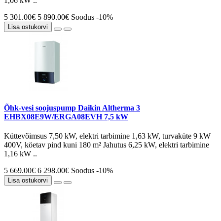
1,06 kW ..
5 301.00€
5 890.00€
Soodus -10%
Lisa ostukorvi
Õhk-vesi soojuspump Daikin Altherma 3
EHBX08E9W/ERGA08EVH 7,5 kW
Küttevõimsus 7,50 kW, elektri tarbimine 1,63 kW, turvaküte 9 kW
400V, köetav pind kuni 180 m² Jahutus 6,25 kW, elektri tarbimine
1,16 kW ..
5 669.00€
6 298.00€
Soodus -10%
Lisa ostukorvi