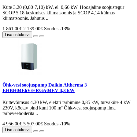
Küte 3,20 (0,80-7,10) kW, el. 0,66 kW. Hooajaline soojustegur
SCOP 5,18 keskmises kliimatsoonis ja SCOP 4,14 külmas
kliimatsoonis. Jahutus ..
1 861.00€
2 139.00€
Soodus -13%
Lisa ostukorvi
Õhk-vesi soojuspump Daikin Altherma 3
EHBH04E6V/ERGA04EV 4,3 kW
Küttevõimsus 4,30 kW, elektri tarbimine 0,85 kW, turvaküte 4 kW
230V, köetav pind kuni 100 m² Õhk-vesi soojuspump ilma
tarbeveeboilerita ..
4 956.00€
5 507.00€
Soodus -10%
Lisa ostukorvi