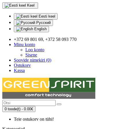
Keel
Eesti keel
Русский
English
+372 69 801 69, +372 58 093 770
Minu konto
Loo konto
Sisene
Soovide nimekiri (0)
Ostukorv
Kassa
0 toode(t) - 0.00€
Teie ostukorv on tühi!
Kategooriad