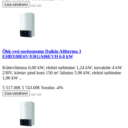
Lisa ostukorvi
Õhk-vesi soojuspump Daikin Altherma 3
EHBX08E6V/ERGA06EVH 6,0 kW
Küttevõimsus 6,00 kW, elektri tarbimine 1,24 kW, turvaküte 4 kW
230V, köetav pind kuni 150 m² Jahutus 5,96 kW, elektri tarbimine
1,06 kW ..
5 517.00€
5 743.00€
Soodus -4%
Lisa ostukorvi