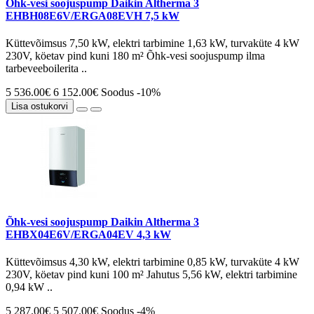
Õhk-vesi soojuspump Daikin Altherma 3
EHBH08E6V/ERGA08EVH 7,5 kW
Küttevõimsus 7,50 kW, elektri tarbimine 1,63 kW, turvaküte 4 kW
230V, köetav pind kuni 180 m² Õhk-vesi soojuspump ilma
tarbeveeboilerita ..
5 536.00€
6 152.00€
Soodus -10%
Lisa ostukorvi
Õhk-vesi soojuspump Daikin Altherma 3
EHBX04E6V/ERGA04EV 4,3 kW
Küttevõimsus 4,30 kW, elektri tarbimine 0,85 kW, turvaküte 4 kW
230V, köetav pind kuni 100 m² Jahutus 5,56 kW, elektri tarbimine
0,94 kW ..
5 287.00€
5 507.00€
Soodus -4%