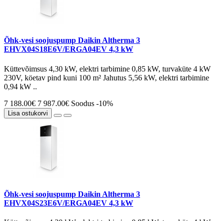
Õhk-vesi soojuspump Daikin Altherma 3
EHVX04S18E6V/ERGA04EV 4,3 kW
Küttevõimsus 4,30 kW, elektri tarbimine 0,85 kW, turvaküte 4 kW
230V, köetav pind kuni 100 m² Jahutus 5,56 kW, elektri tarbimine
0,94 kW ..
7 188.00€
7 987.00€
Soodus -10%
Lisa ostukorvi
Õhk-vesi soojuspump Daikin Altherma 3
EHVX04S23E6V/ERGA04EV 4,3 kW