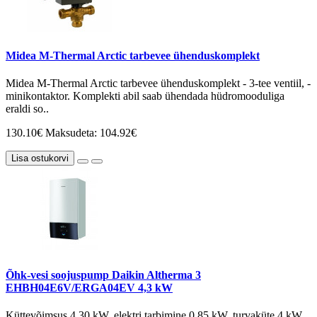
Midea M-Thermal Arctic tarbevee ühenduskomplekt
Midea M-Thermal Arctic tarbevee ühenduskomplekt - 3-tee ventiil, -
minikontaktor. Komplekti abil saab ühendada hüdromooduliga
eraldi so..
130.10€
Maksudeta: 104.92€
Lisa ostukorvi
Õhk-vesi soojuspump Daikin Altherma 3
EHBH04E6V/ERGA04EV 4,3 kW
Küttevõimsus 4,30 kW, elektri tarbimine 0,85 kW, turvaküte 4 kW