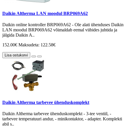
Daikin Altherma LAN moodul BRP069A62
Daikin online kontroller BRP069A62 - Ole alati ühenduses Daikin
LAN moodul BRP069A62 võimaldab eemal viibides juhtida ja
jälgida Daikin A..
152.00€
Maksudeta: 122.58€
Lisa ostukorvi
Daikin Altherma tarbevee ühenduskomplekt
Daikin Altherma tarbevee ühenduskomplekt - 3-tee ventiil, -
tarbevee temperatuuri andur, - minikontaktor, - adapter. Komplekti
abil s..