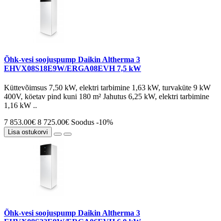
Õhk-vesi soojuspump Daikin Altherma 3
EHVX08S18E9W/ERGA08EVH 7,5 kW
Küttevõimsus 7,50 kW, elektri tarbimine 1,63 kW, turvaküte 9 kW
400V, köetav pind kuni 180 m² Jahutus 6,25 kW, elektri tarbimine
1,16 kW ..
7 853.00€
8 725.00€
Soodus -10%
Lisa ostukorvi
Õhk-vesi soojuspump Daikin Altherma 3