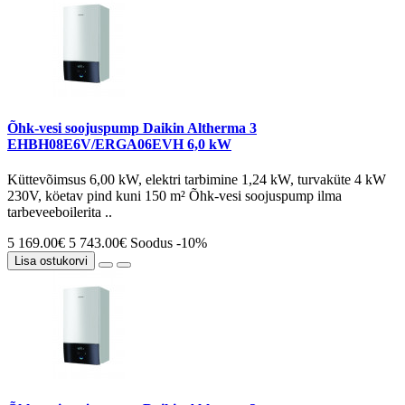
Õhk-vesi soojuspump Daikin Altherma 3
EHBH08E6V/ERGA06EVH 6,0 kW
Küttevõimsus 6,00 kW, elektri tarbimine 1,24 kW, turvaküte 4 kW
230V, köetav pind kuni 150 m² Õhk-vesi soojuspump ilma
tarbeveeboilerita ..
5 169.00€
5 743.00€
Soodus -10%
Lisa ostukorvi