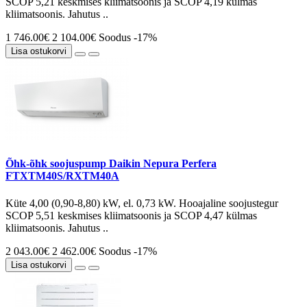
SCOP 5,21 keskmises kliimatsoonis ja SCOP 4,19 külmas
kliimatsoonis. Jahutus ..
1 746.00€
2 104.00€
Soodus -17%
Lisa ostukorvi
Õhk-õhk soojuspump Daikin Nepura Perfera
FTXTM40S/RXTM40A
Küte 4,00 (0,90-8,80) kW, el. 0,73 kW. Hooajaline soojustegur
SCOP 5,51 keskmises kliimatsoonis ja SCOP 4,47 külmas
kliimatsoonis. Jahutus ..
2 043.00€
2 462.00€
Soodus -17%
Lisa ostukorvi