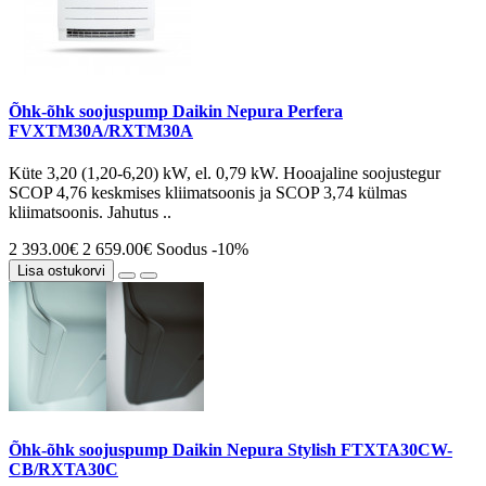
Õhk-õhk soojuspump Daikin Nepura Perfera
FVXTM30A/RXTM30A
Küte 3,20 (1,20-6,20) kW, el. 0,79 kW. Hooajaline soojustegur
SCOP 4,76 keskmises kliimatsoonis ja SCOP 3,74 külmas
kliimatsoonis. Jahutus ..
2 393.00€
2 659.00€
Soodus -10%
Lisa ostukorvi
Õhk-õhk soojuspump Daikin Nepura Stylish FTXTA30CW-
CB/RXTA30C