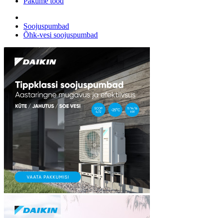
Pakume tööd
Soojuspumbad
Õhk-vesi soojuspumbad