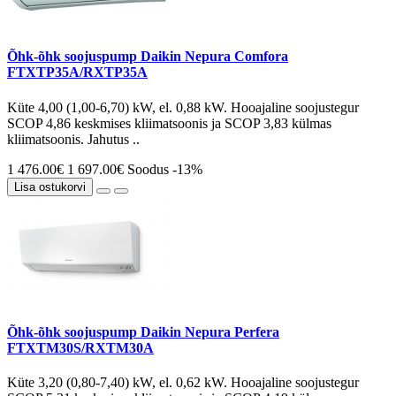
Õhk-õhk soojuspump Daikin Nepura Comfora
FTXTP35A/RXTP35A
Küte 4,00 (1,00-6,70) kW, el. 0,88 kW. Hooajaline soojustegur
SCOP 4,86 keskmises kliimatsoonis ja SCOP 3,83 külmas
kliimatsoonis. Jahutus ..
1 476.00€
1 697.00€
Soodus -13%
Lisa ostukorvi
Õhk-õhk soojuspump Daikin Nepura Perfera
FTXTM30S/RXTM30A
Küte 3,20 (0,80-7,40) kW, el. 0,62 kW. Hooajaline soojustegur