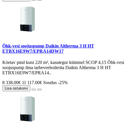
Õhk-vesi soojuspump Daikin Altherma 3 H HT
ETBX16E9W7/EPRA14DW17
Köetav pind kuni 220 m², kasutegur kütmisel SCOP 4,15 Õhk-vesi
soojuspump ilma tarbeveeboilerita Daikin Altherma 3 H HT
ETBX16E9W7/EPRA14..
8 338.00€
11 117.00€
Soodus -25%
Lisa ostukorvi