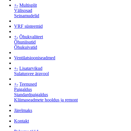
+
-
Multisplit
Välisosad
Seinamudelid
VRF süsteemid
+
-
Õhukvaliteet
Õhuniisutid
Õhukuivatid
Ventilatsiooniseadmed
+
-
Lisatarvikud
Sulatusvee äravool
+
-
Teenused
Paigaldus
Standardpaigaldus
Kliimaseadmete hooldus ja remont
Järelmaks
Kontakt