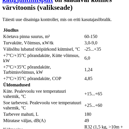
värvitoonis (valikseade)
Täiesti uue disainiga kontroller, mis on eriti kasutajasõbralik.
Jõudlus
Köetava pinna suurus, m²
60-150
Turvaküte, Võimsus, кW/tk
3,0-9,0
Välisõhu lubatud tööpiirkond kütmisel, °C
-25...+35
+7°C/+35°C põrandaküte, Kütte võimsus,
6,0
kW
+7°C/+35°C põrandaküte,
1,24
Tarbimisvõimsus, kW
+7°C/+35°C põrandaküte, COP
4,85
Üldomadused
Küte. Pealevoolu vee temperatuuri
+15...+65
vahemik, °C
Soe tarbevesi. Pealevoolu vee temperatuuri
+25...+60
vahemik, °C
Tarbevee mahuti, L
180
Müratase väljas, dB(A)
49
R32 (1,5 kg, >10m +