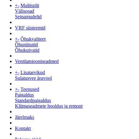
+
-
Multisplit
Välisosad
Seinamudelid
VRF süsteemid
+
-
Õhukvaliteet
Õhuniisutid
Õhukuivatid
Ventilatsiooniseadmed
+
-
Lisatarvikud
Sulatusvee äravool
+
-
Teenused
Paigaldus
Standardpaigaldus
Kliimaseadmete hooldus ja remont
Järelmaks
Kontakt