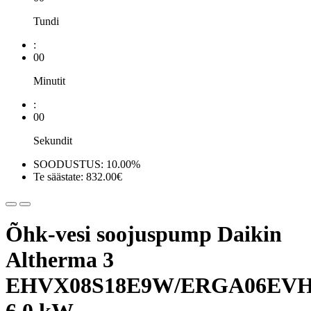
Tundi
:
00
Minutit
:
00
Sekundit
SOODUSTUS: 10.00%
Te säästate: 832.00€
Õhk-vesi soojuspump Daikin
Altherma 3
EHVX08S18E9W/ERGA06EV