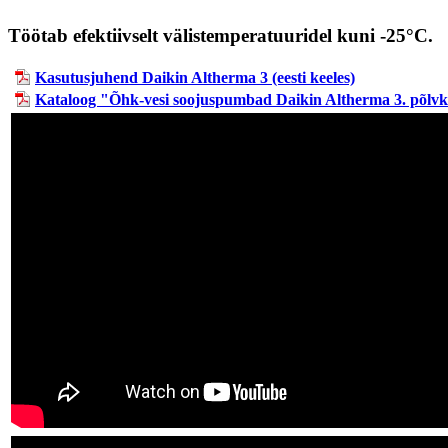
Töötab efektiivselt välistemperatuuridel kuni -25°C.
Kasutusjuhend Daikin Altherma 3 (eesti keeles)
Kataloog "Õhk-vesi soojuspumbad Daikin Altherma 3. põlv