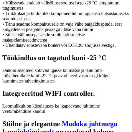
• Välisseade eraldab välisõhust soojust isegi -25 °C tempratuuri
tingimustes
• Trükkplaat ja hüdraulikakomponendid on ligipääsu lihtsustamiseks
seadme esiosas
• Tänu seadme kompaktsusele on vaja vähe paigalduspinda, sest
külgedele ei pea jätma peaaegu üldse vaba ruumi
• Stiilse välimusega seade sobib kokku teiste
majapidamisseadmetega
• Ühendatav roostevaba boileri või ECH2O soojussalvestiga.
Töökindlus on tagatud kuni -25 °C
Daikini seadmed sobivad igasse kliimasse ja tänu oma
töövahemikule kuni -25 °C peavad need vastu isegi kõige
karmimates talvetingimustes.
Integreeritud WIFI controller.
Loomulikult on käeulatuses ka igapäevane juhtimine
veebirakenduse kaudu!
Stiilne ja elegantne
Madoka juhtmega
kaugjuhtimispult
on saadaval kolmes