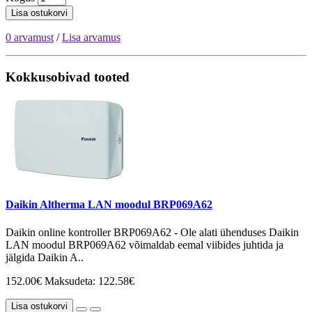
Lisa ostukorvi
0 arvamust
/
Lisa arvamus
Kokkusobivad tooted
Daikin Altherma LAN moodul BRP069A62
Daikin online kontroller BRP069A62 - Ole alati ühenduses Daikin
LAN moodul BRP069A62 võimaldab eemal viibides juhtida ja
jälgida Daikin A..
152.00€
Maksudeta: 122.58€
Lisa ostukorvi