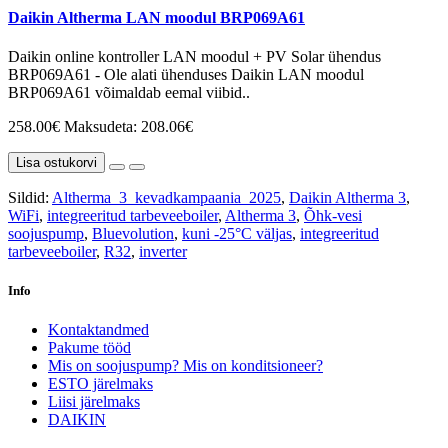
Daikin Altherma LAN moodul BRP069A61
Daikin online kontroller LAN moodul + PV Solar ühendus
BRP069A61 - Ole alati ühenduses Daikin LAN moodul
BRP069A61 võimaldab eemal viibid..
258.00€
Maksudeta: 208.06€
Lisa ostukorvi
Sildid:
Altherma_3_kevadkampaania_2025
,
Daikin Altherma 3
,
WiFi
,
integreeritud tarbeveeboiler
,
Altherma 3
,
Õhk-vesi
soojuspump
,
Bluevolution
,
kuni -25°C väljas
,
integreeritud
tarbeveeboiler
,
R32
,
inverter
Info
Kontaktandmed
Pakume tööd
Mis on soojuspump? Mis on konditsioneer?
ESTO järelmaks
Liisi järelmaks
DAIKIN