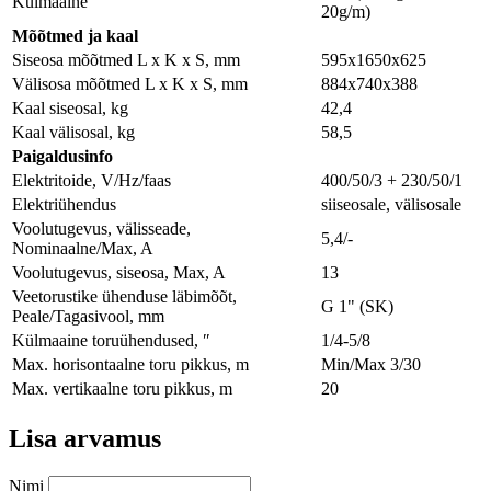
Külmaaine
20g/m)
Мõõtmed ja kaal
Siseosa mõõtmed L x K x S, mm
595х1650х625
Välisosa mõõtmed L x K x S, mm
884х740х388
Kaal siseosal, kg
42,4
Kaal välisosal, kg
58,5
Paigaldusinfo
Elektritoide, V/Hz/faas
400/50/3 + 230/50/1
Elektriühendus
siiseosale, välisosale
Voolutugevus, välisseade,
5,4/-
Nominaalne/Max, A
Voolutugevus, siseosa, Max, A
13
Veetorustike ühenduse läbimõõt,
G 1" (SK)
Peale/Tagasivool, mm
Külmaaine toruühendused, ″
1/4-5/8
Max. horisontaalne toru pikkus, m
Min/Max 3/30
Max. vertikaalne toru pikkus, m
20
Lisa arvamus
Nimi