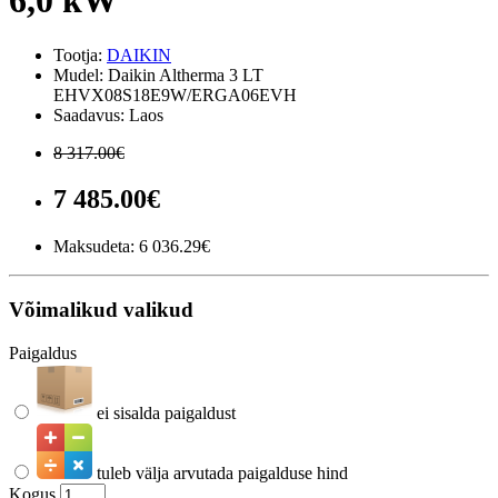
6,0 kW
Tootja:
DAIKIN
Mudel: Daikin Altherma 3 LT
EHVX08S18E9W/ERGA06EVH
Saadavus: Laos
8 317.00€
7 485.00€
Maksudeta:
6 036.29€
Võimalikud valikud
Paigaldus
ei sisalda paigaldust
tuleb välja arvutada paigalduse hind
Kogus