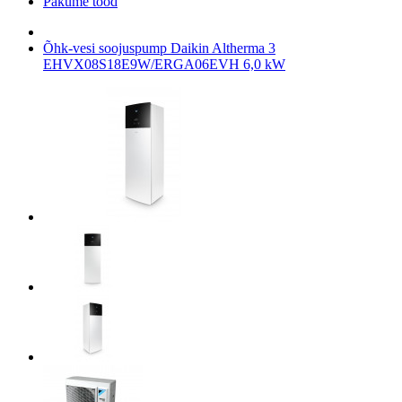
Pakume tööd
Õhk-vesi soojuspump Daikin Altherma 3
EHVX08S18E9W/ERGA06EVH 6,0 kW