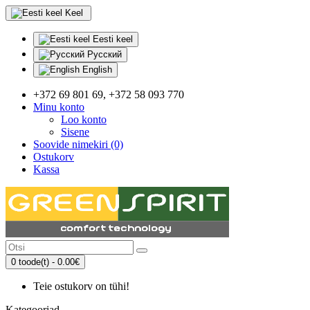
Keel
Eesti keel
Русский
English
+372 69 801 69, +372 58 093 770
Minu konto
Loo konto
Sisene
Soovide nimekiri (0)
Ostukorv
Kassa
0 toode(t) - 0.00€
Teie ostukorv on tühi!
Kategooriad