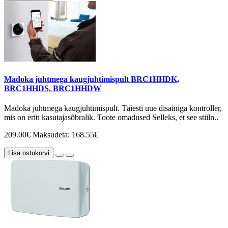
Madoka juhtmega kaugjuhtimispult BRC1HHDK,
BRC1HHDS, BRC1HHDW
Madoka juhtmega kaugjuhtimispult. Täiesti uue disainiga kontroller,
mis on eriti kasutajasõbralik. Toote omadused Selleks, et see stiiln..
209.00€
Maksudeta: 168.55€
Lisa ostukorvi