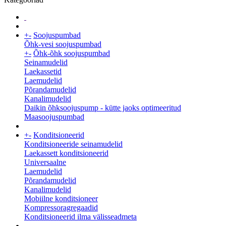
+
-
Soojuspumbad
Õhk-vesi soojuspumbad
+
-
Õhk-õhk soojuspumbad
Seinamudelid
Laekassetid
Laemudelid
Põrandamudelid
Kanalimudelid
Daikin õhksoojuspump - kütte jaoks optimeeritud
Maasoojuspumbad
+
-
Konditsioneerid
Konditsioneeride seinamudelid
Laekassett konditsioneerid
Universaalne
Laemudelid
Põrandamudelid
Kanalimudelid
Mobiilne konditsioneer
Kompressoragregaadid
Konditsioneerid ilma välisseadmeta