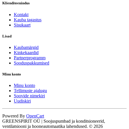
Klienditeenindus
Kontakt
Kauba tagastus
Sisukaart
Lisad
Kaubamärgid
Kinkekaardid
Partnerprogramm
Sooduspakkumised
Minu konto
Minu konto
Tellimuste ajalugu
Soovide nimekiri
Uudiskiri
Powered By
OpenCart
GREENSPIRIT OÜ | Soojuspumbad ja konditsioneerid,
ventilatsiooni ja hooneautomaatika lahendused. © 2026