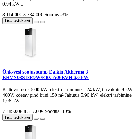
0,94 kW ..
8 114.00€
8 334.00€
Soodus -3%
Lisa ostukorvi
Õhk-vesi soojuspump Daikin Altherma 3
EHVX08S18E9W/ERGA06EVH 6,0 kW
Küttevõimsus 6,00 kW, elektri tarbimine 1,24 kW, turvaküte 9 kW
400V, köetav pind kuni 150 m² Jahutus 5,96 kW, elektri tarbimine
1,06 kW ..
7 485.00€
8 317.00€
Soodus -10%
Lisa ostukorvi