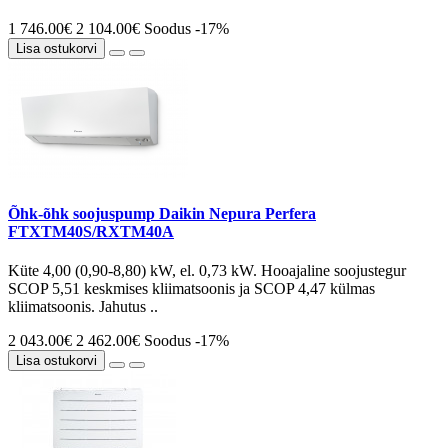
1 746.00€
2 104.00€
Soodus -17%
Lisa ostukorvi
Õhk-õhk soojuspump Daikin Nepura Perfera
FTXTM40S/RXTM40A
Küte 4,00 (0,90-8,80) kW, el. 0,73 kW. Hooajaline soojustegur
SCOP 5,51 keskmises kliimatsoonis ja SCOP 4,47 külmas
kliimatsoonis. Jahutus ..
2 043.00€
2 462.00€
Soodus -17%
Lisa ostukorvi