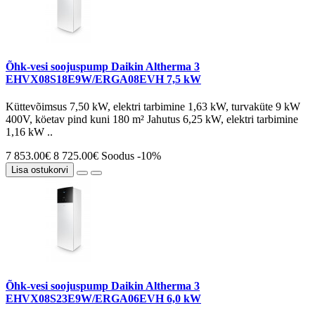
Õhk-vesi soojuspump Daikin Altherma 3
EHVX08S18E9W/ERGA08EVH 7,5 kW
Küttevõimsus 7,50 kW, elektri tarbimine 1,63 kW, turvaküte 9 kW
400V, köetav pind kuni 180 m² Jahutus 6,25 kW, elektri tarbimine
1,16 kW ..
7 853.00€
8 725.00€
Soodus -10%
Lisa ostukorvi
Õhk-vesi soojuspump Daikin Altherma 3
EHVX08S23E9W/ERGA06EVH 6,0 kW