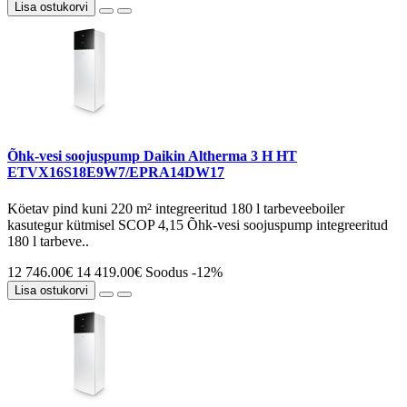
Lisa ostukorvi
Õhk-vesi soojuspump Daikin Altherma 3 H HT
ETVX16S18E9W7/EPRA14DW17
Köetav pind kuni 220 m² integreeritud 180 l tarbeveeboiler
kasutegur kütmisel SCOP 4,15 Õhk-vesi soojuspump integreeritud
180 l tarbeve..
12 746.00€
14 419.00€
Soodus -12%
Lisa ostukorvi