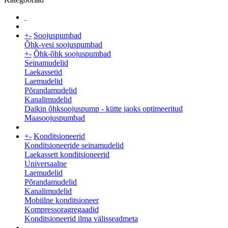
+
-
Soojuspumbad
Õhk-vesi soojuspumbad
+
-
Õhk-õhk soojuspumbad
Seinamudelid
Laekassetid
Laemudelid
Põrandamudelid
Kanalimudelid
Daikin õhksoojuspump - kütte jaoks optimeeritud
Maasoojuspumbad
+
-
Konditsioneerid
Konditsioneeride seinamudelid
Laekassett konditsioneerid
Universaalne
Laemudelid
Põrandamudelid
Kanalimudelid
Mobiilne konditsioneer
Kompressoragregaadid
Konditsioneerid ilma välisseadmeta