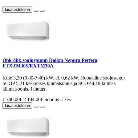
Lisa ostukorvi
Õhk-õhk soojuspump Daikin Nepura Perfera
FTXTM30S/RXTM30A
Küte 3,20 (0,80-7,40) kW, el. 0,62 kW. Hooajaline soojustegur
SCOP 5,21 keskmises kliimatsoonis ja SCOP 4,19 külmas
kliimatsoonis. Jahutus ..
1 746.00€
2 104.00€
Soodus -17%
Lisa ostukorvi