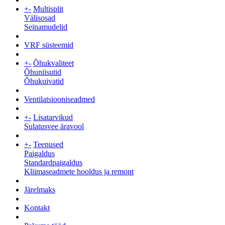
+
-
Multisplit
Välisosad
Seinamudelid
VRF süsteemid
+
-
Õhukvaliteet
Õhuniisutid
Õhukuivatid
Ventilatsiooniseadmed
+
-
Lisatarvikud
Sulatusvee äravool
+
-
Teenused
Paigaldus
Standardpaigaldus
Kliimaseadmete hooldus ja remont
Järelmaks
Kontakt