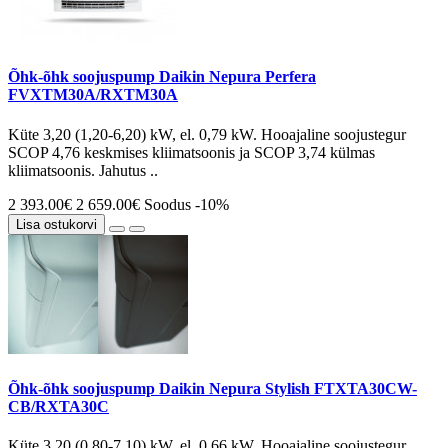
Õhk-õhk soojuspump Daikin Nepura Perfera
FVXTM30A/RXTM30A
Küte 3,20 (1,20-6,20) kW, el. 0,79 kW. Hooajaline soojustegur
SCOP 4,76 keskmises kliimatsoonis ja SCOP 3,74 külmas
kliimatsoonis. Jahutus ..
2 393.00€
2 659.00€
Soodus -10%
Lisa ostukorvi
Õhk-õhk soojuspump Daikin Nepura Stylish FTXTA30CW-
CB/RXTA30C
Küte 3,20 (0,80-7,10) kW, el. 0,66 kW. Hooajaline soojustegur