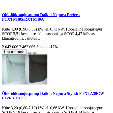
Õhk-õhk soojuspump Daikin Nepura Perfera
FTXTM40S/RXTM40A
Küte 4,00 (0,90-8,80) kW, el. 0,73 kW. Hooajaline soojustegur
SCOP 5,51 keskmises kliimatsoonis ja SCOP 4,47 külmas
kliimatsoonis. Jahutus ..
2 043.00€
2 462.00€
Soodus -17%
Lisa ostukorvi
Õhk-õhk soojuspump Daikin Nepura Stylish FTXTA30CW-
CB/RXTA30C
Küte 3,20 (0,80-7,10) kW, el. 0,66 kW. Hooajaline soojustegur
SCOP 5,18 keskmises kliimatsoonis ja SCOP 4,14 külmas