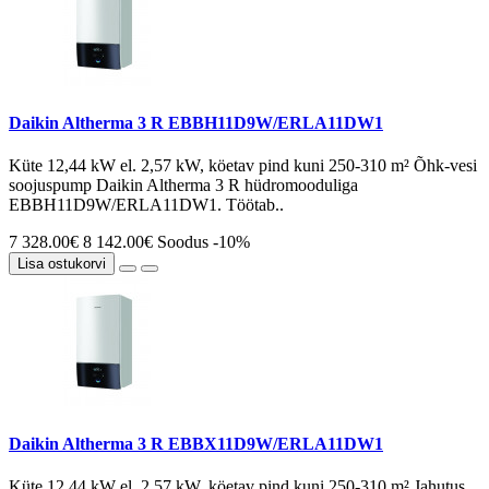
Daikin Altherma 3 R EBBH11D9W/ERLA11DW1
Küte 12,44 kW el. 2,57 kW, köetav pind kuni 250-310 m² Õhk-vesi
soojuspump Daikin Altherma 3 R hüdromooduliga
EBBH11D9W/ERLA11DW1. Töötab..
7 328.00€
8 142.00€
Soodus -10%
Lisa ostukorvi
Daikin Altherma 3 R EBBX11D9W/ERLA11DW1
Küte 12,44 kW el. 2,57 kW, köetav pind kuni 250-310 m² Jahutus