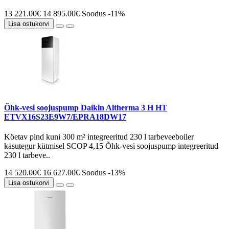
13 221.00€
14 895.00€
Soodus -11%
Lisa ostukorvi
Õhk-vesi soojuspump Daikin Altherma 3 H HT
ETVX16S23E9W7/EPRA18DW17
Köetav pind kuni 300 m² integreeritud 230 l tarbeveeboiler
kasutegur kütmisel SCOP 4,15 Õhk-vesi soojuspump integreeritud
230 l tarbeve..
14 520.00€
16 627.00€
Soodus -13%
Lisa ostukorvi