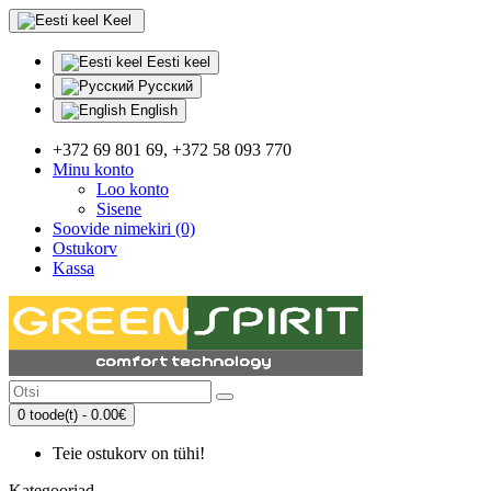
Keel
Eesti keel
Русский
English
+372 69 801 69, +372 58 093 770
Minu konto
Loo konto
Sisene
Soovide nimekiri (0)
Ostukorv
Kassa
0 toode(t) - 0.00€
Teie ostukorv on tühi!
Kategooriad