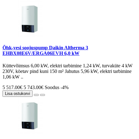
Õhk-vesi soojuspump Daikin Altherma 3
EHBX08E6V/ERGA06EVH 6,0 kW
Küttevõimsus 6,00 kW, elektri tarbimine 1,24 kW, turvaküte 4 kW
230V, köetav pind kuni 150 m² Jahutus 5,96 kW, elektri tarbimine
1,06 kW ..
5 517.00€
5 743.00€
Soodus -4%
Lisa ostukorvi