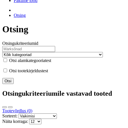
Pakume tööd
Otsing
Otsing
Otsingukriteeriumid
Otsi alamkategooriatest
Otsi tootekirjeldustest
Otsingukriteeriumile vastavad tooted
Tootevõrdlus (0)
Sorteeri:
Näita korraga: