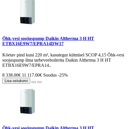
Õhk-vesi soojuspump Daikin Altherma 3 H HT
ETBX16E9W7/EPRA14DW17
Köetav pind kuni 220 m², kasutegur kütmisel SCOP 4,15 Õhk-vesi
soojuspump ilma tarbeveeboilerita Daikin Altherma 3 H HT
ETBX16E9W7/EPRA14..
8 338.00€
11 117.00€
Soodus -25%
Lisa ostukorvi
Õhk-vesi soojuspump Daikin Altherma 3 H HT