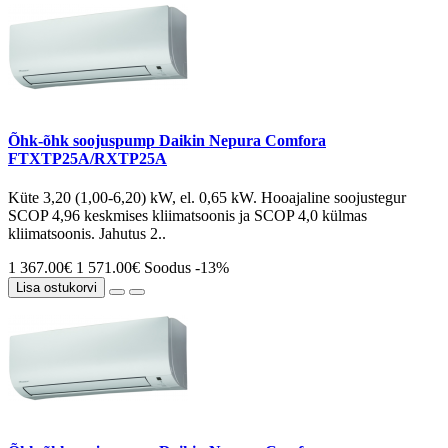
Õhk-õhk soojuspump Daikin Nepura Comfora
FTXTP25A/RXTP25A
Küte 3,20 (1,00-6,20) kW, el. 0,65 kW. Hooajaline soojustegur
SCOP 4,96 keskmises kliimatsoonis ja SCOP 4,0 külmas
kliimatsoonis. Jahutus 2..
1 367.00€
1 571.00€
Soodus -13%
Lisa ostukorvi