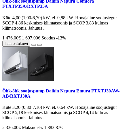
Õhk-õhk soojuspump Daikin Nepura Comfora
FTXTP35A/RXTP35A
Küte 4,00 (1,00-6,70) kW, el. 0,88 kW. Hooajaline soojustegur
SCOP 4,86 keskmises kliimatsoonis ja SCOP 3,83 külmas
kliimatsoonis. Jahutus ..
1 476.00€
1 697.00€
Soodus -13%
Lisa ostukorvi
Õhk-õhk soojuspump Daikin Nepura Emura FTXTJ30AW-
AB/RXTJ30A
Küte 3,20 (0,80-7,10) kW, el. 0,64 kW. Hooajaline soojustegur
SCOP 5,18 keskmises kliimatsoonis ja SCOP 4,14 külmas
kliimatsoonis. Jahutus ..
2 336.00€
Maksudeta: 1 883.87€