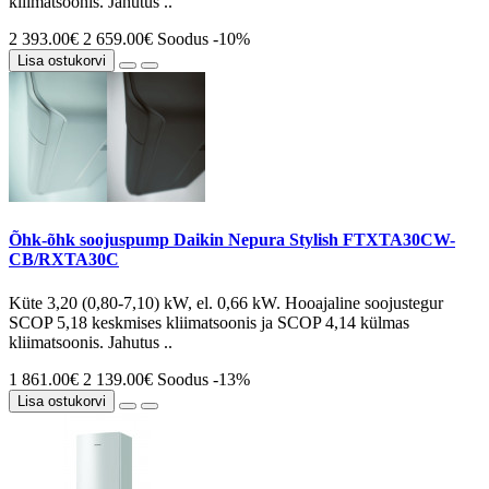
kliimatsoonis. Jahutus ..
2 393.00€
2 659.00€
Soodus -10%
Lisa ostukorvi
Õhk-õhk soojuspump Daikin Nepura Stylish FTXTA30CW-
CB/RXTA30C
Küte 3,20 (0,80-7,10) kW, el. 0,66 kW. Hooajaline soojustegur
SCOP 5,18 keskmises kliimatsoonis ja SCOP 4,14 külmas
kliimatsoonis. Jahutus ..
1 861.00€
2 139.00€
Soodus -13%
Lisa ostukorvi