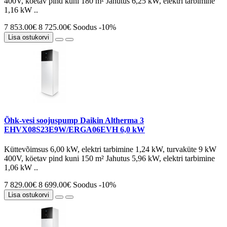
400V, köetav pind kuni 180 m² Jahutus 6,25 kW, elektri tarbimine
1,16 kW ..
7 853.00€
8 725.00€
Soodus -10%
Lisa ostukorvi
Õhk-vesi soojuspump Daikin Altherma 3
EHVX08S23E9W/ERGA06EVH 6,0 kW
Küttevõimsus 6,00 kW, elektri tarbimine 1,24 kW, turvaküte 9 kW
400V, köetav pind kuni 150 m² Jahutus 5,96 kW, elektri tarbimine
1,06 kW ..
7 829.00€
8 699.00€
Soodus -10%
Lisa ostukorvi