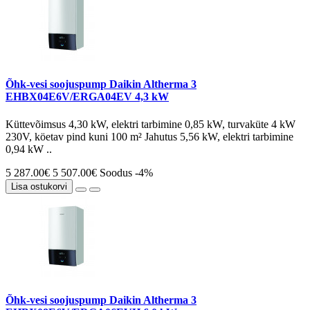
Õhk-vesi soojuspump Daikin Altherma 3
EHBX04E6V/ERGA04EV 4,3 kW
Küttevõimsus 4,30 kW, elektri tarbimine 0,85 kW, turvaküte 4 kW
230V, köetav pind kuni 100 m² Jahutus 5,56 kW, elektri tarbimine
0,94 kW ..
5 287.00€
5 507.00€
Soodus -4%
Lisa ostukorvi
Õhk-vesi soojuspump Daikin Altherma 3