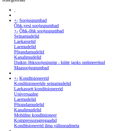
+
-
Soojuspumbad
Õhk-vesi soojuspumbad
+
-
Õhk-õhk soojuspumbad
Seinamudelid
Laekassetid
Laemudelid
Põrandamudelid
Kanalimudelid
Daikin õhksoojuspump - kütte jaoks optimeeritud
Maasoojuspumbad
+
-
Konditsioneerid
Konditsioneeride seinamudelid
Laekassett konditsioneerid
Universaalne
Laemudelid
Põrandamudelid
Kanalimudelid
Mobiilne konditsioneer
Kompressoragregaadid
Konditsioneerid ilma välisseadmeta