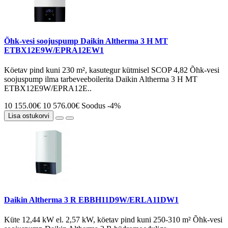
Õhk-vesi soojuspump Daikin Altherma 3 H MT
ETBX12E9W/EPRA12EW1
Köetav pind kuni 230 m², kasutegur kütmisel SCOP 4,82 Õhk-vesi
soojuspump ilma tarbeveeboilerita Daikin Altherma 3 H MT
ETBX12E9W/EPRA12E..
10 155.00€
10 576.00€
Soodus -4%
Lisa ostukorvi
Daikin Altherma 3 R EBBH11D9W/ERLA11DW1
Küte 12,44 kW el. 2,57 kW, köetav pind kuni 250-310 m² Õhk-vesi