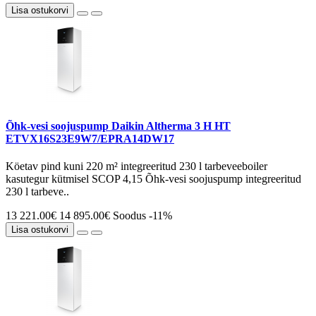
Lisa ostukorvi
Õhk-vesi soojuspump Daikin Altherma 3 H HT
ETVX16S23E9W7/EPRA14DW17
Köetav pind kuni 220 m² integreeritud 230 l tarbeveeboiler
kasutegur kütmisel SCOP 4,15 Õhk-vesi soojuspump integreeritud
230 l tarbeve..
13 221.00€
14 895.00€
Soodus -11%
Lisa ostukorvi