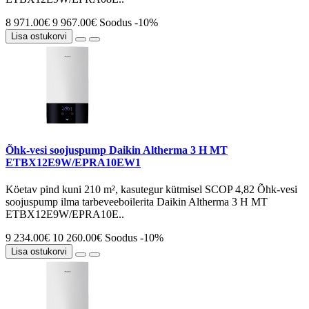
8 971.00€
9 967.00€
Soodus -10%
Lisa ostukorvi
Õhk-vesi soojuspump Daikin Altherma 3 H MT
ETBX12E9W/EPRA10EW1
Köetav pind kuni 210 m², kasutegur kütmisel SCOP 4,82 Õhk-vesi
soojuspump ilma tarbeveeboilerita Daikin Altherma 3 H MT
ETBX12E9W/EPRA10E..
9 234.00€
10 260.00€
Soodus -10%
Lisa ostukorvi