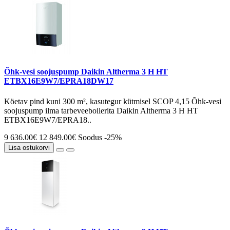
Õhk-vesi soojuspump Daikin Altherma 3 H HT
ETBX16E9W7/EPRA18DW17
Köetav pind kuni 300 m², kasutegur kütmisel SCOP 4,15 Õhk-vesi
soojuspump ilma tarbeveeboilerita Daikin Altherma 3 H HT
ETBX16E9W7/EPRA18..
9 636.00€
12 849.00€
Soodus -25%
Lisa ostukorvi