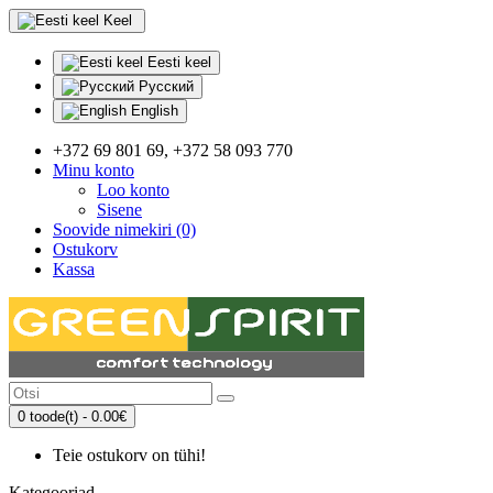
Keel
Eesti keel
Русский
English
+372 69 801 69, +372 58 093 770
Minu konto
Loo konto
Sisene
Soovide nimekiri (0)
Ostukorv
Kassa
0 toode(t) - 0.00€
Teie ostukorv on tühi!
Kategooriad