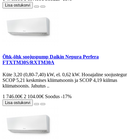
Lisa ostukorvi
Õhk-õhk soojuspump Daikin Nepura Perfera
FTXTM30S/RXTM30A
Küte 3,20 (0,80-7,40) kW, el. 0,62 kW. Hooajaline soojustegur
SCOP 5,21 keskmises kliimatsoonis ja SCOP 4,19 külmas
kliimatsoonis. Jahutus ..
1 746.00€
2 104.00€
Soodus -17%
Lisa ostukorvi