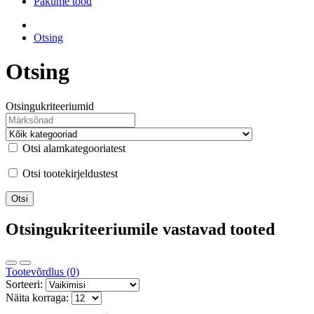
Pakume tööd
Otsing
Otsing
Otsingukriteeriumid
Otsi alamkategooriatest
Otsi tootekirjeldustest
Otsingukriteeriumile vastavad tooted
Tootevõrdlus (0)
Sorteeri:
Näita korraga: