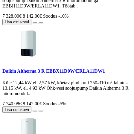
soojuspump Daikin Altherma 3 R hüdromooduliga
EBBH11D9W/ERLA11DW1. Töötab..
7 328.00€
8 142.00€
Soodus -10%
Lisa ostukorvi
Daikin Altherma 3 R EBBX11D9W/ERLA11DW1
Küte 12,44 kW el. 2,57 kW, köetav pind kuni 250-310 m² Jahutus
13,15 kW, el. 4,93 kW Õhk-vesi soojuspump Daikin Altherma 3 R
hüdromoodul..
7 740.08€
8 142.00€
Soodus -5%
Lisa ostukorvi