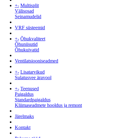
+
-
Multisplit
Välisosad
Seinamudelid
VRF süsteemid
+
-
Õhukvaliteet
Õhuniisutid
Õhukuivatid
Ventilatsiooniseadmed
+
-
Lisatarvikud
Sulatusvee äravool
+
-
Teenused
Paigaldus
Standardpaigaldus
Kliimaseadmete hooldus ja remont
Järelmaks
Kontakt