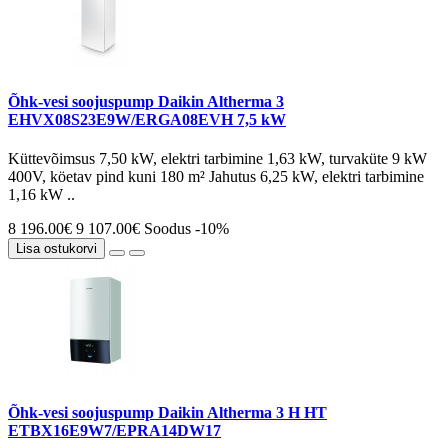
Õhk-vesi soojuspump Daikin Altherma 3
EHVX08S23E9W/ERGA08EVH 7,5 kW
Küttevõimsus 7,50 kW, elektri tarbimine 1,63 kW, turvaküte 9 kW
400V, köetav pind kuni 180 m² Jahutus 6,25 kW, elektri tarbimine
1,16 kW ..
8 196.00€
9 107.00€
Soodus -10%
Lisa ostukorvi
Õhk-vesi soojuspump Daikin Altherma 3 H HT
ETBX16E9W7/EPRA14DW17