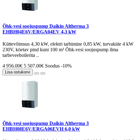
Õhk-vesi soojuspump Daikin Altherma 3
EHBH04E6V/ERGA04EV 4,3 kW
Küttevõimsus 4,30 kW, elektri tarbimine 0,85 kW, turvaküte 4 kW
230V, köetav pind kuni 100 m² Õhk-vesi soojuspump ilma
tarbeveeboilerita ..
4 956.00€
5 507.00€
Soodus -10%
Lisa ostukorvi
Õhk-vesi soojuspump Daikin Altherma 3
EHBH08E6V/ERGA06EVH 6,0 kW