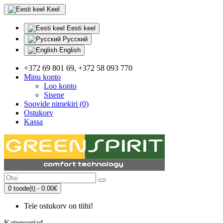
Keel
Eesti keel
Русский
English
+372 69 801 69, +372 58 093 770
Minu konto
Loo konto
Sisene
Soovide nimekiri (0)
Ostukorv
Kassa
0 toode(t) - 0.00€
Teie ostukorv on tühi!
Kategooriad