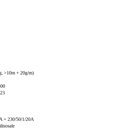
g, >10m + 20g/m)
600
523
A + 230/50/1/20A
älisosale