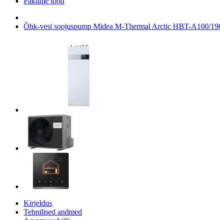
Pakume tööd
Õhk-vesi soojuspump Midea M-Thermal Arctic HBT-A10
Kirjeldus
Tehnilised andmed