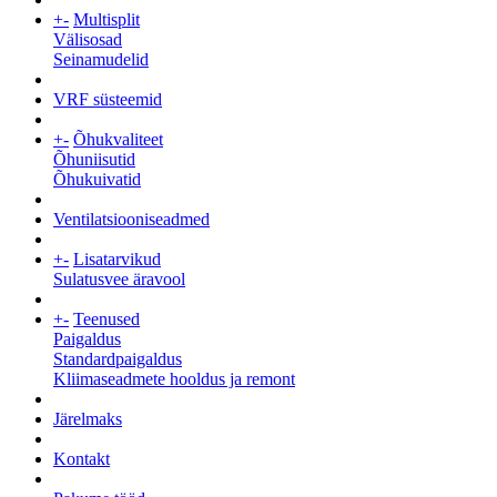
+
-
Multisplit
Välisosad
Seinamudelid
VRF süsteemid
+
-
Õhukvaliteet
Õhuniisutid
Õhukuivatid
Ventilatsiooniseadmed
+
-
Lisatarvikud
Sulatusvee äravool
+
-
Teenused
Paigaldus
Standardpaigaldus
Kliimaseadmete hooldus ja remont
Järelmaks
Kontakt