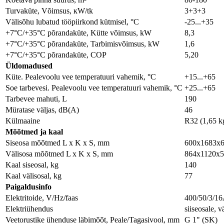
Turvaküte, Võimsus, кW/tk
3+3+3
Välisõhu lubatud tööpiirkond kütmisel, °C
-25...+35
+7°C/+35°C põrandaküte, Kütte võimsus, kW
8,3
+7°C/+35°C põrandaküte, Tarbimisvõimsus, kW
1,6
+7°C/+35°C põrandaküte, COP
5,20
Üldomadused
Küte. Pealevoolu vee temperatuuri vahemik, °C
+15...+65
Soe tarbevesi. Pealevoolu vee temperatuuri vahemik, °C
+25...+65
Tarbevee mahuti, L
190
Müratase väljas, dB(A)
46
Külmaaine
R32 (1,65 k
Мõõtmed ja kaal
Siseosa mõõtmed L x K x S, mm
600х1683х
Välisosa mõõtmed L x K x S, mm
864х1120х
Kaal siseosal, kg
140
Kaal välisosal, kg
77
Paigaldusinfo
Elektritoide, V/Hz/faas
400/50/3/16
Elektriühendus
siiseosale, v
Veetorustike ühenduse läbimõõt, Peale/Tagasivool, mm
G 1" (SK)