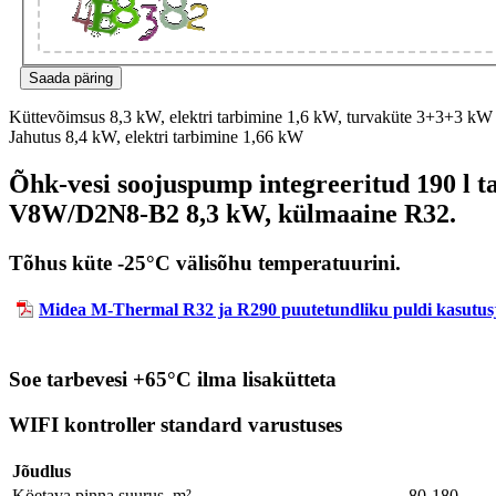
Küttevõimsus 8,3 kW, elektri tarbimine 1,6 kW, turvaküte 3+3+3 kW
Jahutus 8,4 kW, elektri tarbimine 1,66 kW
Õhk-vesi soojuspump integreeritud 190 
V8W/D2N8-B2 8,3 kW, külmaaine R32.
Tõhus küte -25°C välisõhu temperatuurini.
Midea M-Thermal R32 ja R290 puutetundliku puldi kasutu
Soe tarbevesi +65°C ilma lisakütteta
WIFI kontroller standard varustuses
Jõudlus
Köetava pinna suurus, m²
80-180