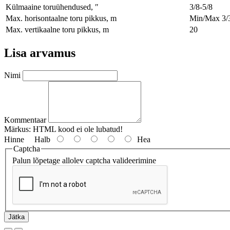
Külmaaine toruühendused, ″
3/8-5/8
Max. horisontaalne toru pikkus, m
Min/Max 3/
Max. vertikaalne toru pikkus, m
20
Lisa arvamus
Nimi
Kommentaar
Märkus:
HTML kood ei ole lubatud!
Hinne
Halb
Hea
Captcha
Palun lõpetage allolev captcha valideerimine
Jätka