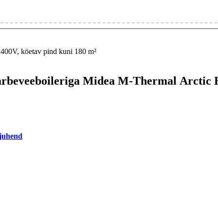
 400V, köetav pind kuni 180 m²
l tarbeveeboileriga Midea M-Thermal Ar
sjuhend