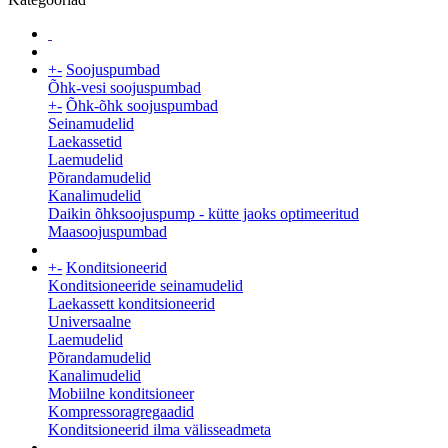
+
-
Soojuspumbad
Õhk-vesi soojuspumbad
+
-
Õhk-õhk soojuspumbad
Seinamudelid
Laekassetid
Laemudelid
Põrandamudelid
Kanalimudelid
Daikin õhksoojuspump - kütte jaoks optimeeritud
Maasoojuspumbad
+
-
Konditsioneerid
Konditsioneeride seinamudelid
Laekassett konditsioneerid
Universaalne
Laemudelid
Põrandamudelid
Kanalimudelid
Mobiilne konditsioneer
Kompressoragregaadid
Konditsioneerid ilma välisseadmeta