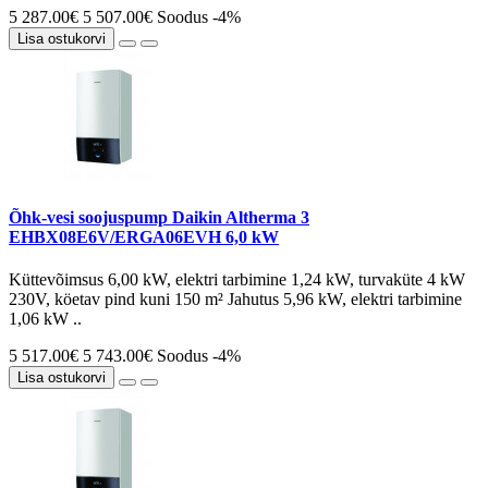
5 287.00€
5 507.00€
Soodus -4%
Lisa ostukorvi
Õhk-vesi soojuspump Daikin Altherma 3
EHBX08E6V/ERGA06EVH 6,0 kW
Küttevõimsus 6,00 kW, elektri tarbimine 1,24 kW, turvaküte 4 kW
230V, köetav pind kuni 150 m² Jahutus 5,96 kW, elektri tarbimine
1,06 kW ..
5 517.00€
5 743.00€
Soodus -4%
Lisa ostukorvi