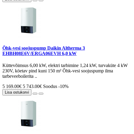
Õhk-vesi soojuspump Daikin Altherma 3
EHBH08E6V/ERGA06EVH 6,0 kW
Küttevõimsus 6,00 kW, elektri tarbimine 1,24 kW, turvaküte 4 kW
230V, köetav pind kuni 150 m² Õhk-vesi soojuspump ilma
tarbeveeboilerita ..
5 169.00€
5 743.00€
Soodus -10%
Lisa ostukorvi