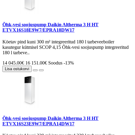
Õhk-vesi soojuspump Daikin Altherma 3 H HT
ETVX16S18E9W7/EPRA18DW17
Köetav pind kuni 300 m² integreeritud 180 l tarbeveeboiler
kasutegur kütmisel SCOP 4,15 Õhk-vesi soojuspump integreeritud
180 l tarbeve..
14 045.00€
16 151.00€
Soodus -13%
Lisa ostukorvi
Õhk-vesi soojuspump Daikin Altherma 3 H HT
ETVX16S23E9W7/EPRA14DW17