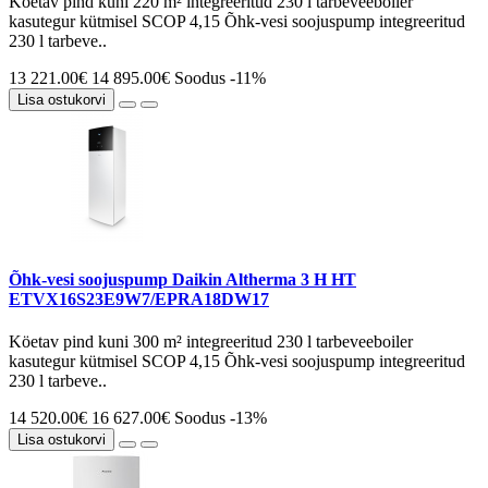
Köetav pind kuni 220 m² integreeritud 230 l tarbeveeboiler
kasutegur kütmisel SCOP 4,15 Õhk-vesi soojuspump integreeritud
230 l tarbeve..
13 221.00€
14 895.00€
Soodus -11%
Lisa ostukorvi
Õhk-vesi soojuspump Daikin Altherma 3 H HT
ETVX16S23E9W7/EPRA18DW17
Köetav pind kuni 300 m² integreeritud 230 l tarbeveeboiler
kasutegur kütmisel SCOP 4,15 Õhk-vesi soojuspump integreeritud
230 l tarbeve..
14 520.00€
16 627.00€
Soodus -13%
Lisa ostukorvi