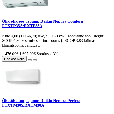
Õhk-õhk soojuspump Daikin Nepura Comfora
FTXTP35A/RXTP35A
Küte 4,00 (1,00-6,70) kW, el. 0,88 kW. Hooajaline soojustegur
SCOP 4,86 keskmises kliimatsoonis ja SCOP 3,83 külmas
kliimatsoonis. Jahutus ..
1 476.00€
1 697.00€
Soodus -13%
Lisa ostukorvi
Õhk-õhk soojuspump Daikin Nepura Perfera
FTXTM30S/RXTM30A