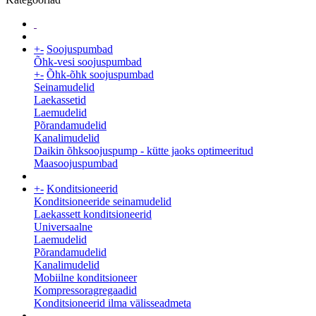
+
-
Soojuspumbad
Õhk-vesi soojuspumbad
+
-
Õhk-õhk soojuspumbad
Seinamudelid
Laekassetid
Laemudelid
Põrandamudelid
Kanalimudelid
Daikin õhksoojuspump - kütte jaoks optimeeritud
Maasoojuspumbad
+
-
Konditsioneerid
Konditsioneeride seinamudelid
Laekassett konditsioneerid
Universaalne
Laemudelid
Põrandamudelid
Kanalimudelid
Mobiilne konditsioneer
Kompressoragregaadid
Konditsioneerid ilma välisseadmeta