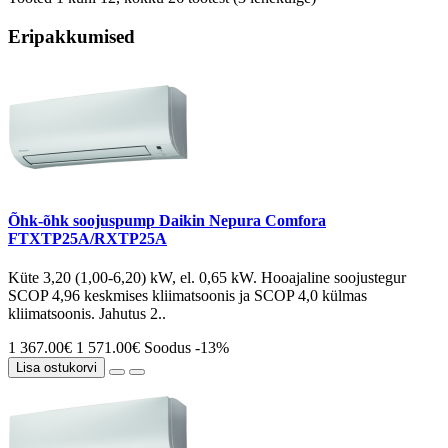
Eripakkumised
Õhk-õhk soojuspump Daikin Nepura Comfora
FTXTP25A/RXTP25A
Küte 3,20 (1,00-6,20) kW, el. 0,65 kW. Hooajaline soojustegur
SCOP 4,96 keskmises kliimatsoonis ja SCOP 4,0 külmas
kliimatsoonis. Jahutus 2..
1 367.00€
1 571.00€
Soodus -13%
Lisa ostukorvi