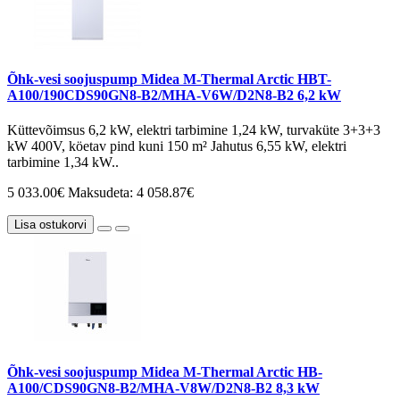
Õhk-vesi soojuspump Midea M-Thermal Arctic HBT-
A100/190CDS90GN8-B2/MHA-V6W/D2N8-B2 6,2 kW
Küttevõimsus 6,2 kW, elektri tarbimine 1,24 kW, turvaküte 3+3+3
kW 400V, köetav pind kuni 150 m² Jahutus 6,55 kW, elektri
tarbimine 1,34 kW..
5 033.00€
Maksudeta: 4 058.87€
Lisa ostukorvi
Õhk-vesi soojuspump Midea M-Thermal Arctic HB-
A100/CDS90GN8-B2/MHA-V8W/D2N8-B2 8,3 kW