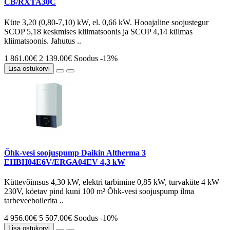
CB/RXTA30C
Küte 3,20 (0,80-7,10) kW, el. 0,66 kW. Hooajaline soojustegur
SCOP 5,18 keskmises kliimatsoonis ja SCOP 4,14 külmas
kliimatsoonis. Jahutus ..
1 861.00€
2 139.00€
Soodus -13%
Lisa ostukorvi
Õhk-vesi soojuspump Daikin Altherma 3
EHBH04E6V/ERGA04EV 4,3 kW
Küttevõimsus 4,30 kW, elektri tarbimine 0,85 kW, turvaküte 4 kW
230V, köetav pind kuni 100 m² Õhk-vesi soojuspump ilma
tarbeveeboilerita ..
4 956.00€
5 507.00€
Soodus -10%
Lisa ostukorvi