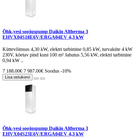
Õhk-vesi soojuspump Daikin Altherma 3
EHVX04S18E6V/ERGA04EV 4,3 kW
Küttevõimsus 4,30 kW, elektri tarbimine 0,85 kW, turvaküte 4 kW
230V, köetav pind kuni 100 m² Jahutus 5,56 kW, elektri tarbimine
0,94 kW ..
7 188.00€
7 987.00€
Soodus -10%
Lisa ostukorvi
Õhk-vesi soojuspump Daikin Altherma 3
EHVX04S23E6V/ERGA04EV 4,3 kW