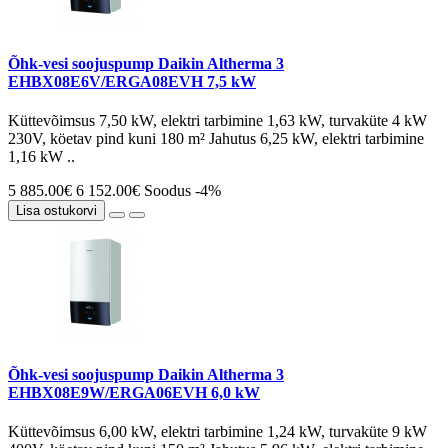
Õhk-vesi soojuspump Daikin Altherma 3
EHBX08E6V/ERGA08EVH 7,5 kW
Küttevõimsus 7,50 kW, elektri tarbimine 1,63 kW, turvaküte 4 kW
230V, köetav pind kuni 180 m² Jahutus 6,25 kW, elektri tarbimine
1,16 kW ..
5 885.00€
6 152.00€
Soodus -4%
Lisa ostukorvi
Õhk-vesi soojuspump Daikin Altherma 3
EHBX08E9W/ERGA06EVH 6,0 kW
Küttevõimsus 6,00 kW, elektri tarbimine 1,24 kW, turvaküte 9 kW