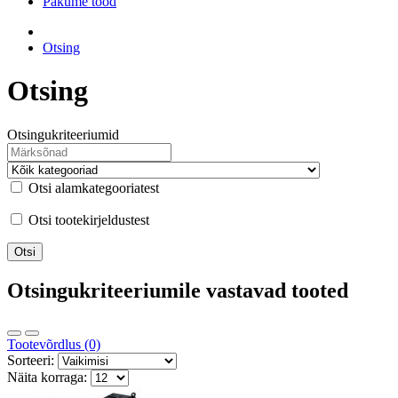
Pakume tööd
Otsing
Otsing
Otsingukriteeriumid
Otsi alamkategooriatest
Otsi tootekirjeldustest
Otsingukriteeriumile vastavad tooted
Tootevõrdlus (0)
Sorteeri:
Näita korraga: