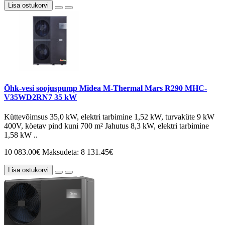
Lisa ostukorvi
Õhk-vesi soojuspump Midea M-Thermal Mars R290 MHC-
V35WD2RN7 35 kW
Küttevõimsus 35,0 kW, elektri tarbimine 1,52 kW, turvaküte 9 kW
400V, köetav pind kuni 700 m² Jahutus 8,3 kW, elektri tarbimine
1,58 kW ..
10 083.00€
Maksudeta: 8 131.45€
Lisa ostukorvi