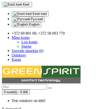
Keel
Eesti keel
Русский
English
+372 69 801 69, +372 58 093 770
Minu konto
Loo konto
Sisene
Soovide nimekiri (0)
Ostukorv
Kassa
0 toode(t) - 0.00€
Teie ostukorv on tühi!
Kategooriad