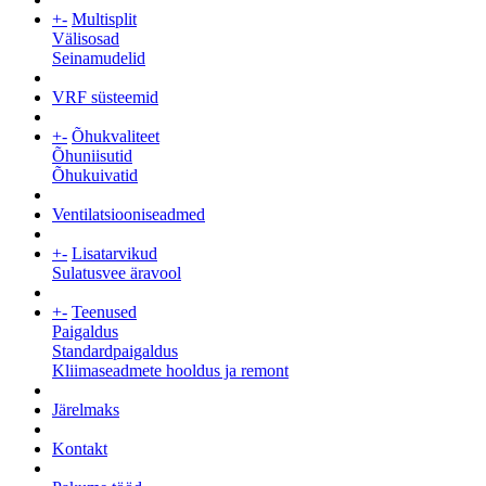
+
-
Multisplit
Välisosad
Seinamudelid
VRF süsteemid
+
-
Õhukvaliteet
Õhuniisutid
Õhukuivatid
Ventilatsiooniseadmed
+
-
Lisatarvikud
Sulatusvee äravool
+
-
Teenused
Paigaldus
Standardpaigaldus
Kliimaseadmete hooldus ja remont
Järelmaks
Kontakt