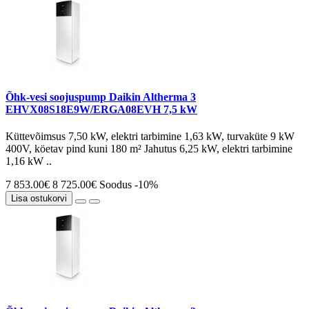
Õhk-vesi soojuspump Daikin Altherma 3
EHVX08S18E9W/ERGA08EVH 7,5 kW
Küttevõimsus 7,50 kW, elektri tarbimine 1,63 kW, turvaküte 9 kW
400V, köetav pind kuni 180 m² Jahutus 6,25 kW, elektri tarbimine
1,16 kW ..
7 853.00€
8 725.00€
Soodus -10%
Lisa ostukorvi