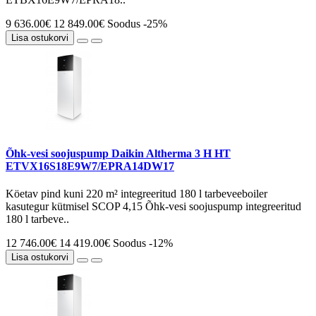
9 636.00€
12 849.00€
Soodus -25%
Lisa ostukorvi
Õhk-vesi soojuspump Daikin Altherma 3 H HT
ETVX16S18E9W7/EPRA14DW17
Köetav pind kuni 220 m² integreeritud 180 l tarbeveeboiler
kasutegur kütmisel SCOP 4,15 Õhk-vesi soojuspump integreeritud
180 l tarbeve..
12 746.00€
14 419.00€
Soodus -12%
Lisa ostukorvi