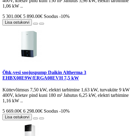
400V, köetav pind kuni 150 m² Jahutus 5,96 kW, elektri tarbimine
1,06 kW ..
5 301.00€
5 890.00€
Soodus -10%
Lisa ostukorvi
Õhk-vesi soojuspump Daikin Altherma 3
EHBX08E9W/ERGA08EVH 7,5 kW
Küttevõimsus 7,50 kW, elektri tarbimine 1,63 kW, turvaküte 9 kW
400V, köetav pind kuni 180 m² Jahutus 6,25 kW, elektri tarbimine
1,16 kW ..
5 669.00€
6 298.00€
Soodus -10%
Lisa ostukorvi