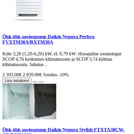
Õhk-õhk soojuspump Daikin Nepura Perfera
FVXTM30A/RXTM30A
Küte 3,20 (1,20-6,20) kW, el. 0,79 kW. Hooajaline soojustegur
SCOP 4,76 keskmises kliimatsoonis ja SCOP 3,74 külmas
kliimatsoonis. Jahutus ..
2 393.00€
2 659.00€
Soodus -10%
Lisa ostukorvi
Õhk-õhk soojuspump Daikin Nepura Stylish FTXTA30CW-