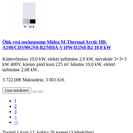
Õhk-vesi soojuspump Midea M-Thermal Arctic HB-
A100/CDS90GN8-B2/MHA-V10W/D2N8-B2 10,0 kW
Küttevõimsus 10,0 kW, elektri tarbimine 2,0 kW, turvaküte 3+3+3
kW 400V, köetav pind kuni 225 m² Jahutus 10,0 kW, elektri
tarbimine 2,08 kW..
3 722.00€
Maksudeta: 3 001.61€
Lisa ostukorvi
1
2
3
>
>|
Tooted 1 kuni 12, kokku 26 tootest (3 lehekülge)