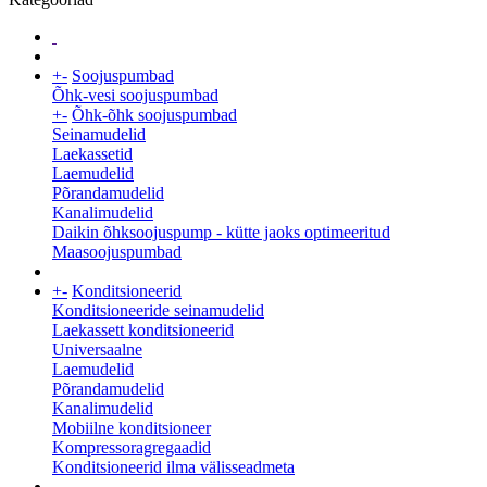
+
-
Soojuspumbad
Õhk-vesi soojuspumbad
+
-
Õhk-õhk soojuspumbad
Seinamudelid
Laekassetid
Laemudelid
Põrandamudelid
Kanalimudelid
Daikin õhksoojuspump - kütte jaoks optimeeritud
Maasoojuspumbad
+
-
Konditsioneerid
Konditsioneeride seinamudelid
Laekassett konditsioneerid
Universaalne
Laemudelid
Põrandamudelid
Kanalimudelid
Mobiilne konditsioneer
Kompressoragregaadid
Konditsioneerid ilma välisseadmeta