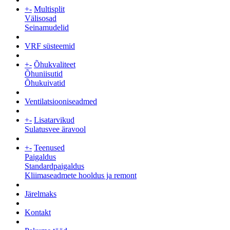
+
-
Multisplit
Välisosad
Seinamudelid
VRF süsteemid
+
-
Õhukvaliteet
Õhuniisutid
Õhukuivatid
Ventilatsiooniseadmed
+
-
Lisatarvikud
Sulatusvee äravool
+
-
Teenused
Paigaldus
Standardpaigaldus
Kliimaseadmete hooldus ja remont
Järelmaks
Kontakt