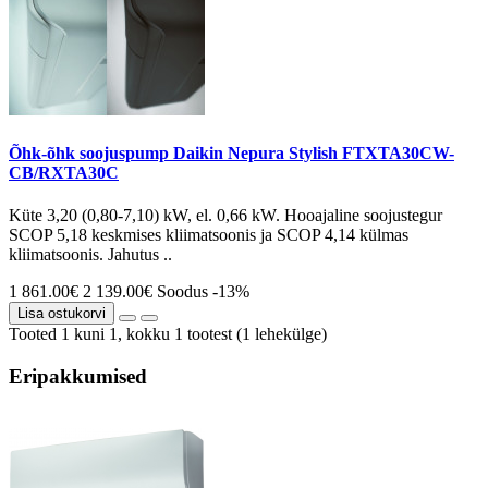
Õhk-õhk soojuspump Daikin Nepura Stylish FTXTA30CW-
CB/RXTA30C
Küte 3,20 (0,80-7,10) kW, el. 0,66 kW. Hooajaline soojustegur
SCOP 5,18 keskmises kliimatsoonis ja SCOP 4,14 külmas
kliimatsoonis. Jahutus ..
1 861.00€
2 139.00€
Soodus -13%
Lisa ostukorvi
Tooted 1 kuni 1, kokku 1 tootest (1 lehekülge)
Eripakkumised