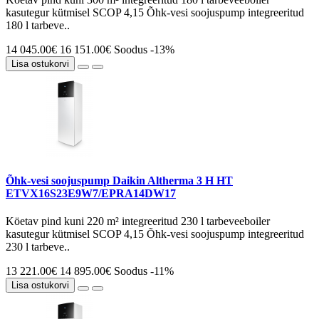
kasutegur kütmisel SCOP 4,15 Õhk-vesi soojuspump integreeritud
180 l tarbeve..
14 045.00€
16 151.00€
Soodus -13%
Lisa ostukorvi
Õhk-vesi soojuspump Daikin Altherma 3 H HT
ETVX16S23E9W7/EPRA14DW17
Köetav pind kuni 220 m² integreeritud 230 l tarbeveeboiler
kasutegur kütmisel SCOP 4,15 Õhk-vesi soojuspump integreeritud
230 l tarbeve..
13 221.00€
14 895.00€
Soodus -11%
Lisa ostukorvi