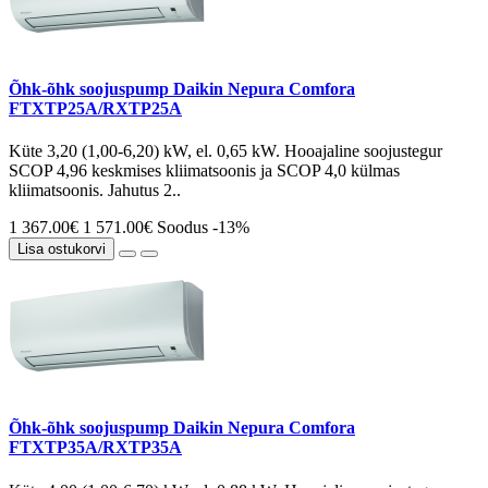
Õhk-õhk soojuspump Daikin Nepura Comfora
FTXTP25A/RXTP25A
Küte 3,20 (1,00-6,20) kW, el. 0,65 kW. Hooajaline soojustegur
SCOP 4,96 keskmises kliimatsoonis ja SCOP 4,0 külmas
kliimatsoonis. Jahutus 2..
1 367.00€
1 571.00€
Soodus -13%
Lisa ostukorvi
Õhk-õhk soojuspump Daikin Nepura Comfora
FTXTP35A/RXTP35A