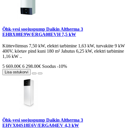
Õhk-vesi soojuspump Daikin Altherma 3
EHBX08E9W/ERGA08EVH 7,5 kW
Küttevõimsus 7,50 kW, elektri tarbimine 1,63 kW, turvaküte 9 kW
400V, köetav pind kuni 180 m² Jahutus 6,25 kW, elektri tarbimine
1,16 kW ..
5 669.00€
6 298.00€
Soodus -10%
Lisa ostukorvi
Õhk-vesi soojuspump Daikin Altherma 3
EHVX04S18E6V/ERGA04EV 4,3 kW