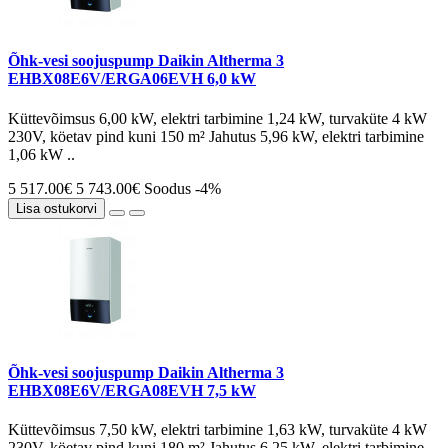
Õhk-vesi soojuspump Daikin Altherma 3
EHBX08E6V/ERGA06EVH 6,0 kW
Küttevõimsus 6,00 kW, elektri tarbimine 1,24 kW, turvaküte 4 kW
230V, köetav pind kuni 150 m² Jahutus 5,96 kW, elektri tarbimine
1,06 kW ..
5 517.00€
5 743.00€
Soodus -4%
Lisa ostukorvi
Õhk-vesi soojuspump Daikin Altherma 3
EHBX08E6V/ERGA08EVH 7,5 kW
Küttevõimsus 7,50 kW, elektri tarbimine 1,63 kW, turvaküte 4 kW
230V, köetav pind kuni 180 m² Jahutus 6,25 kW, elektri tarbimine