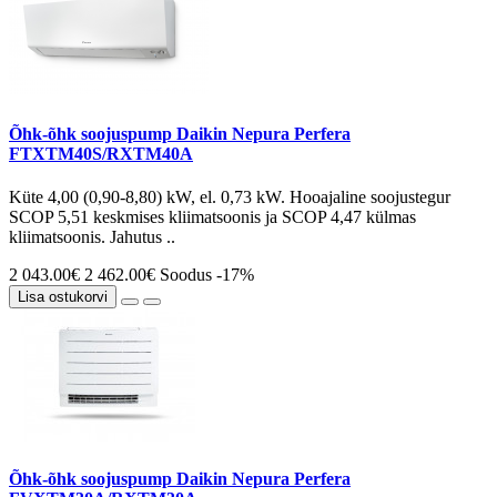
Õhk-õhk soojuspump Daikin Nepura Perfera
FTXTM40S/RXTM40A
Küte 4,00 (0,90-8,80) kW, el. 0,73 kW. Hooajaline soojustegur
SCOP 5,51 keskmises kliimatsoonis ja SCOP 4,47 külmas
kliimatsoonis. Jahutus ..
2 043.00€
2 462.00€
Soodus -17%
Lisa ostukorvi
Õhk-õhk soojuspump Daikin Nepura Perfera