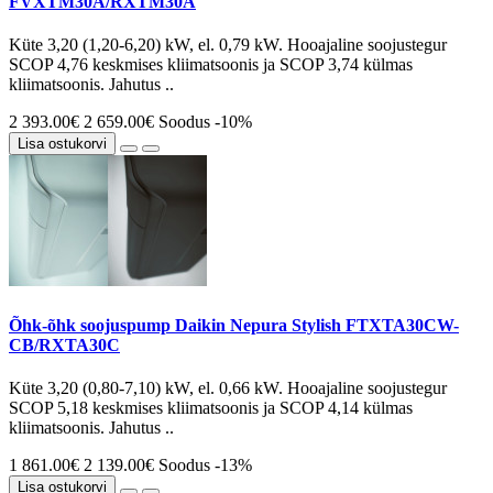
FVXTM30A/RXTM30A
Küte 3,20 (1,20-6,20) kW, el. 0,79 kW. Hooajaline soojustegur
SCOP 4,76 keskmises kliimatsoonis ja SCOP 3,74 külmas
kliimatsoonis. Jahutus ..
2 393.00€
2 659.00€
Soodus -10%
Lisa ostukorvi
Õhk-õhk soojuspump Daikin Nepura Stylish FTXTA30CW-
CB/RXTA30C
Küte 3,20 (0,80-7,10) kW, el. 0,66 kW. Hooajaline soojustegur
SCOP 5,18 keskmises kliimatsoonis ja SCOP 4,14 külmas
kliimatsoonis. Jahutus ..
1 861.00€
2 139.00€
Soodus -13%
Lisa ostukorvi