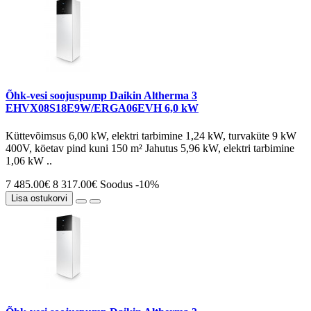
Õhk-vesi soojuspump Daikin Altherma 3
EHVX08S18E9W/ERGA06EVH 6,0 kW
Küttevõimsus 6,00 kW, elektri tarbimine 1,24 kW, turvaküte 9 kW
400V, köetav pind kuni 150 m² Jahutus 5,96 kW, elektri tarbimine
1,06 kW ..
7 485.00€
8 317.00€
Soodus -10%
Lisa ostukorvi