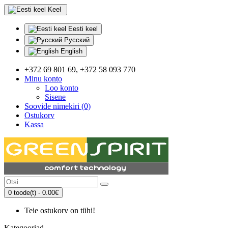
Keel
Eesti keel
Русский
English
+372 69 801 69, +372 58 093 770
Minu konto
Loo konto
Sisene
Soovide nimekiri (0)
Ostukorv
Kassa
0 toode(t) - 0.00€
Teie ostukorv on tühi!
Kategooriad