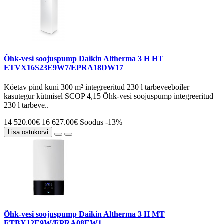
Õhk-vesi soojuspump Daikin Altherma 3 H HT
ETVX16S23E9W7/EPRA18DW17
Köetav pind kuni 300 m² integreeritud 230 l tarbeveeboiler
kasutegur kütmisel SCOP 4,15 Õhk-vesi soojuspump integreeritud
230 l tarbeve..
14 520.00€
16 627.00€
Soodus -13%
Lisa ostukorvi
Õhk-vesi soojuspump Daikin Altherma 3 H MT
ETBX12E9W/EPRA08EW1