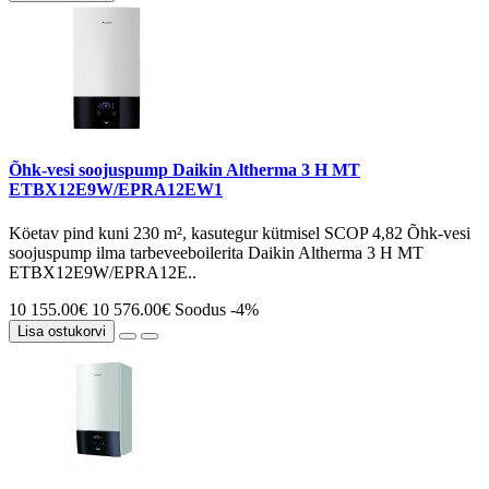
Õhk-vesi soojuspump Daikin Altherma 3 H MT
ETBX12E9W/EPRA12EW1
Köetav pind kuni 230 m², kasutegur kütmisel SCOP 4,82 Õhk-vesi
soojuspump ilma tarbeveeboilerita Daikin Altherma 3 H MT
ETBX12E9W/EPRA12E..
10 155.00€
10 576.00€
Soodus -4%
Lisa ostukorvi