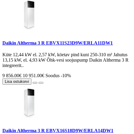
Daikin Altherma 3 R EBVX11S23D9W/ERLA11DW1
Küte 12,44 kW el. 2,57 kW, köetav pind kuni 250-310 m² Jahutus
13,15 kW, el. 4,93 kW Õhk-vesi soojuspump Daikin Altherma 3 R
integreerit..
9 856.00€
10 951.00€
Soodus -10%
Lisa ostukorvi
Daikin Altherma 3 R EBVX16S18D9W/ERLA14DW1