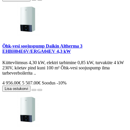
Õhk-vesi soojuspump Daikin Altherma 3
EHBH04E6V/ERGA04EV 4,3 kW
Küttevõimsus 4,30 kW, elektri tarbimine 0,85 kW, turvaküte 4 kW
230V, köetav pind kuni 100 m² Õhk-vesi soojuspump ilma
tarbeveeboilerita ..
4 956.00€
5 507.00€
Soodus -10%
Lisa ostukorvi