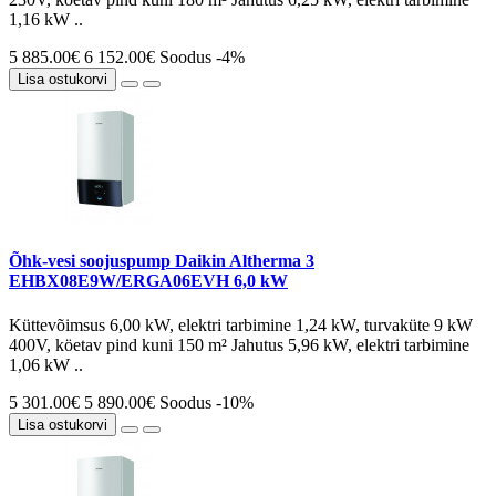
1,16 kW ..
5 885.00€
6 152.00€
Soodus -4%
Lisa ostukorvi
Õhk-vesi soojuspump Daikin Altherma 3
EHBX08E9W/ERGA06EVH 6,0 kW
Küttevõimsus 6,00 kW, elektri tarbimine 1,24 kW, turvaküte 9 kW
400V, köetav pind kuni 150 m² Jahutus 5,96 kW, elektri tarbimine
1,06 kW ..
5 301.00€
5 890.00€
Soodus -10%
Lisa ostukorvi