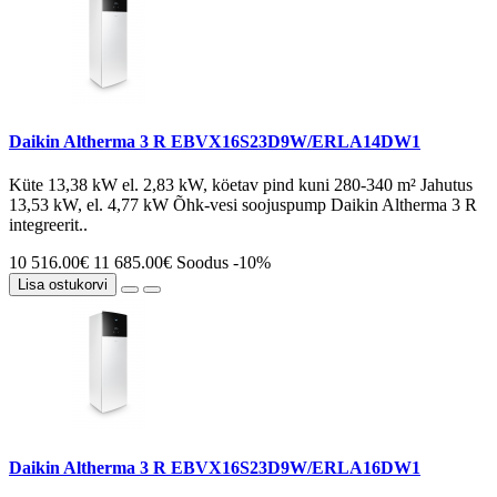
Daikin Altherma 3 R EBVX16S23D9W/ERLA14DW1
Küte 13,38 kW el. 2,83 kW, köetav pind kuni 280-340 m² Jahutus
13,53 kW, el. 4,77 kW Õhk-vesi soojuspump Daikin Altherma 3 R
integreerit..
10 516.00€
11 685.00€
Soodus -10%
Lisa ostukorvi
Daikin Altherma 3 R EBVX16S23D9W/ERLA16DW1