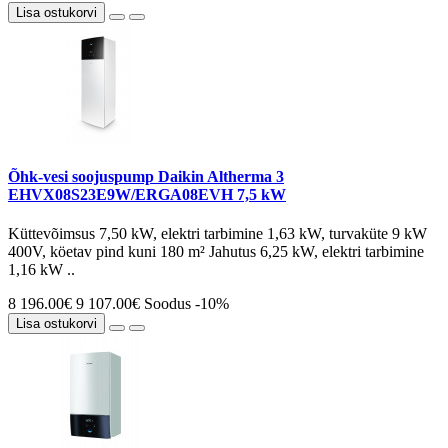
Lisa ostukorvi
Õhk-vesi soojuspump Daikin Altherma 3
EHVX08S23E9W/ERGA08EVH 7,5 kW
Küttevõimsus 7,50 kW, elektri tarbimine 1,63 kW, turvaküte 9 kW
400V, köetav pind kuni 180 m² Jahutus 6,25 kW, elektri tarbimine
1,16 kW ..
8 196.00€
9 107.00€
Soodus -10%
Lisa ostukorvi