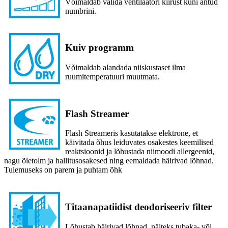
Võimaldab valida ventilaatori kiirust kuni antud
numbrini.
Kuiv programm
Võimaldab alandada niiskustaset ilma
ruumitemperatuuri muutmata.
Flash Streamer
Flash Streameris kasutatakse elektrone, et
käivitada õhus leiduvates osakestes keemilised
reaktsioonid ja lõhustada niimoodi allergeenid,
nagu õietolm ja hallitusosakesed ning eemaldada häirivad lõhnad.
Tulemuseks on parem ja puhtam õhk
Titaanapatiidist deodoriseeriv filter
Lõhustab häirivad lõhnad, näiteks tubaka- või