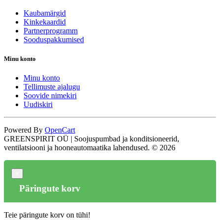
Kaubamärgid
Kinkekaardid
Partnerprogramm
Sooduspakkumised
Minu konto
Minu konto
Tellimuste ajalugu
Soovide nimekiri
Uudiskiri
Powered By
OpenCart
GREENSPIRIT OÜ | Soojuspumbad ja konditsioneerid,
ventilatsiooni ja hooneautomaatika lahendused. © 2026
×
Päringute korv
Teie päringute korv on tühi!