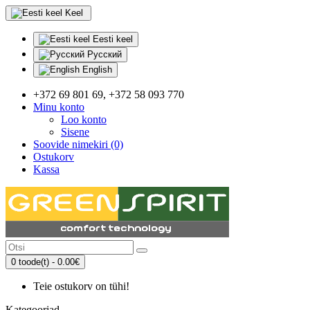
Keel
Eesti keel
Русский
English
+372 69 801 69, +372 58 093 770
Minu konto
Loo konto
Sisene
Soovide nimekiri (0)
Ostukorv
Kassa
0 toode(t) - 0.00€
Teie ostukorv on tühi!
Kategooriad