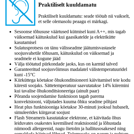
Praktiliselt kuuldamatu
Praktiliselt kuuldamatu: seade töötab nii vaikselt,
et selle olemasolu peaagu ei märkagi.
Sesoonse tõhususe väärtused kütmisel kuni A++, mis tagab
väiksemad käituskulud kui gaasikatelde ja elektrikütte
kasutamisel
Sulatusprotsess on tänu välisseadme jäätumisvastasele
soojusvahetile tõhusam, käituskulud on väiksemad ja
seadmele ei kogune jääd
Välja töötatud piirkondade jaoks, kus on karmid talved
Garanteeritud soojusvõimsus madalatel välistemperatuuridel
kuni -15°C
Kiirküttega köetakse õhukonditsioneeri käivitamisel teie kodu
kiiresti soojaks. Sättetemperatuur saavutatakse 14% kiiremini
kui tavalise õhukonditsioneeriga (ainult paar)
Põranda soojendamise funktsioon tagab parema
konvektsiooni, väljutades kuuma õhku seadme põhjast
Heat plus funktsiooniga köetakse 30-minuti jooksul hubaselt,
simuleerides kiirgavat soojust
Flash Streameris kasutatakse elektrone, et käivitada õhus
leiduvates osakestes keemilised reaktsioonid ja lõhustada
niimoodi allergeenid, nagu õietolm ja hallitusosakesed ning
eemaldada häirivad lõhnad. Tulemuseks on parem ja puhtam