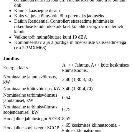
õhk
Kaunis kaasaegne disain
Kaks väljuvat õhuvoolu õhu paremaks jaotuseks
Daikin Residential Controller: siseseadme juhtimiseks
rakenduse kaudu ükskõik kust kohaliku võrgu või interneti
kaudu
Vaikne töö: mürarõhutase kuni 19 dBA
Kombineeritav 2 ja 3 pordiga mitmeosaliste välisseadmetega
(v.a 2-3MXM68)
Jõudlus
A+++ Jahutus, A++ küte keskmises
Energia klass
kliimatsoonis,
Nominaalne jahutusvõimsus,
2,40 (1,30-3,50)
kW
Nominaalne küttevõimsus, kW
3,40 (1,30-4,70)
Nominaalne tarbimisvõimsus
0,54
jahutamisel, kW
Nominaalne tarbimisvõimsus
0,75
soojendamisel, kW
Hooajaline jahutustegur SEER
8,55
4,65 keskmises kliimatsoonis, -
Hooajaline soojustegur SCOP
külmas kliimatsoonis