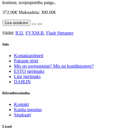
kontuur, soojuspumba paiga..
372.00€
Maksudeta: 300.00€
Lisa ostukorvi
Sildid:
R32
,
FVXM-B
,
Flash Streamer
Info
Kontaktandmed
Pakume tööd
Mis on soojuspump? Mis on konditsioneer?
ESTO järelmaks
Liisi järelmaks
DAIKIN
Klienditeenindus
Kontakt
Kauba tagastus
Sisukaart
Lisad