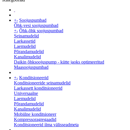
+
-
Soojuspumbad
Õhk-vesi soojuspumbad
+
-
Õhk-õhk soojuspumbad
Seinamudelid
Laekassetid
Laemudelid
Põrandamudelid
Kanalimudelid
Daikin õhksoojuspump - kütte jaoks optimeeritud
Maasoojuspumbad
+
-
Konditsioneerid
Konditsioneeride seinamudelid
Laekassett konditsioneerid
Universaalne
Laemudelid
Põrandamudelid
Kanalimudelid
Mobiilne konditsioneer
Kompressoragregaadid
Konditsioneerid ilma välisseadmeta