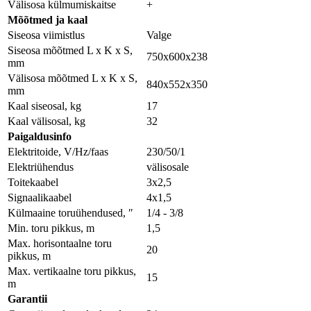
Välisosa külmumiskaitse
+
Мõõtmed ja kaal
Siseosa viimistlus
Valge
Siseosa mõõtmed L x K x S,
750x600x238
mm
Välisosa mõõtmed L x K x S,
840x552x350
mm
Kaal siseosal, kg
17
Kaal välisosal, kg
32
Paigaldusinfo
Elektritoide, V/Hz/faas
230/50/1
Elektriühendus
välisosale
Toitekaabel
3x2,5
Signaalikaabel
4x1,5
Külmaaine toruühendused, ″
1/4 - 3/8
Min. toru pikkus, m
1,5
Max. horisontaalne toru
20
pikkus, m
Max. vertikaalne toru pikkus,
15
m
Garantii