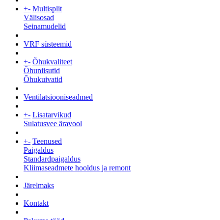
+
-
Multisplit
Välisosad
Seinamudelid
VRF süsteemid
+
-
Õhukvaliteet
Õhuniisutid
Õhukuivatid
Ventilatsiooniseadmed
+
-
Lisatarvikud
Sulatusvee äravool
+
-
Teenused
Paigaldus
Standardpaigaldus
Kliimaseadmete hooldus ja remont
Järelmaks
Kontakt