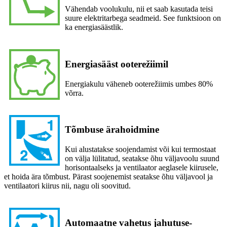
Vähendab voolukulu, nii et saab kasutada teisi
suure elektritarbega seadmeid. See funktsioon on
ka energiasäästlik.
Energiasääst ooterežiimil
Energiakulu väheneb ooterežiimis umbes 80%
võrra.
Tõmbuse ärahoidmine
Kui alustatakse soojendamist või kui termostaat
on välja lülitatud, seatakse õhu väljavoolu suund
horisontaalseks ja ventilaator aeglasele kiirusele,
et hoida ära tõmbust. Pärast soojenemist seatakse õhu väljavool ja
ventilaatori kiirus nii, nagu oli soovitud.
Automaatne vahetus jahutuse-