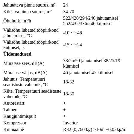
Jahutatava pinna suurus, m²
24
Köetava pinna suurus, m²
34-70
522/420/294/246 jahutamisel
Õhuhulk, m³/h
552/432/336/246 kütmisel
Välisõhu lubatud tööpiirkond
-10 ~ +46
jahutamisel, °C
Välisõhu lubatud tööpiirkond
-15 ~ +24
kütmisel, °C
Üldomadused
38/25/20 jahutamisel 38/25/19
Müratase sees, dB(A)
kütmisel
Müratase väljas, dB(A)
46 jahutamisel 47 kütmisel
Jahutus. Temperatuuri
18-32
seadistuste vahemik, °C
Küte. Temperatuuri seadistuste
18-30
vahemik, °C
Autorestart
+
Taimer
+
Kaugjuhtimispult
+
Kompressor
Inverter
Külmaaine
R32 (0,760 kg) >10m +0,02kg/m