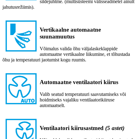
sildejuhtme. (multisüsteemi välisseadmetel ainult
jahutusrežiimis).
Vertikaalne automaatne
suunamuutus
Võimalus valida õhu väljalaskeklappide
automaatne vertikaalne liikumine, et tõhustada
õhu ja temperatuuri jaotumist kogu ruumis.
Automaatne ventilaatori kiirus
Valib seatud temperatuuri saavutamiseks või
hoidmiseks vajaliku ventilaatorikiiruse
automaatselt.
Ventilaatori kiirusastmed
(5 astet)