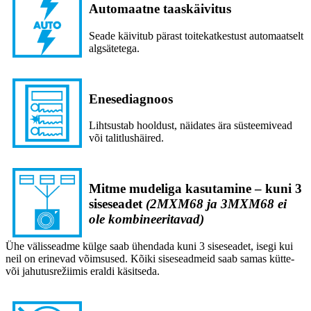
Automaatne taaskäivitus
Seade käivitub pärast toitekatkestust automaatselt
algsätetega.
Enesediagnoos
Lihtsustab hooldust, näidates ära süsteemivead
või talitlushäired.
Mitme mudeliga kasutamine – kuni 3
siseseadet
(2MXM68 ja 3MXM68 ei
ole kombineeritavad)
Ühe välisseadme külge saab ühendada kuni 3 siseseadet, isegi kui
neil on erinevad võimsused. Kõiki siseseadmeid saab samas kütte-
või jahutusrežiimis eraldi käsitseda.