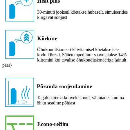
Heat plus
30-minuti jooksul köetakse hubaselt, simuleerides
kiirgavat soojust
Kiirküte
Õhukonditsioneeri käivitamisel köetakse teie
kodu kiiresti. Sättetemperatuur saavutatakse 14%
kiiremini kui tavalise õhukonditsioneeriga (ainult
paar)
Põranda soojendamine
Tagab parema konvektsiooni, väljutades kuuma
õhku seadme põhjast
Econo-režiim