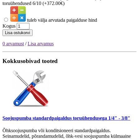
toruühendused 6/10 (+372.00€)
tuleb välja arvutada paigalduse hind
Kogus
Lisa ostukorvi
0 arvamust
/
Lisa arvamus
Kokkusobivad tooted
Soojuspumba standardpaigaldus toruühendusega 1/4″ - 3/8″
Õhksoojuspumba või konditsioneeri standardpaigaldus.
Seinamudelid, põrandamudelid, õhk-vesi soojuspumba külmaaine