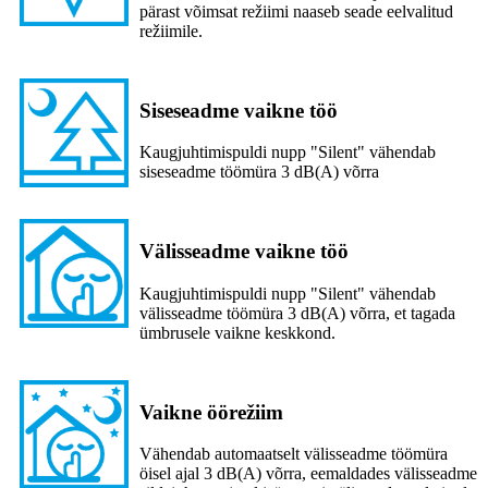
pärast võimsat režiimi naaseb seade eelvalitud
režiimile.
Siseseadme vaikne töö
Kaugjuhtimispuldi nupp "Silent" vähendab
siseseadme töömüra 3 dB(A) võrra
Välisseadme vaikne töö
Kaugjuhtimispuldi nupp "Silent" vähendab
välisseadme töömüra 3 dB(A) võrra, et tagada
ümbrusele vaikne keskkond.
Vaikne öörežiim
Vähendab automaatselt välisseadme töömüra
öisel ajal 3 dB(A) võrra, eemaldades välisseadme