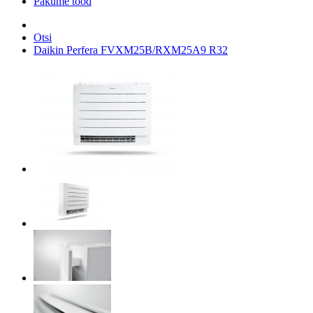
Pakume tööd
Otsi
Daikin Perfera FVXM25B/RXM25A9 R32