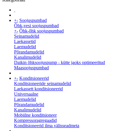
+
-
Soojuspumbad
Õhk-vesi soojuspumbad
+
-
Õhk-õhk soojuspumbad
Seinamudelid
Laekassetid
Laemudelid
Põrandamudelid
Kanalimudelid
Daikin õhksoojuspump - kütte jaoks optimeeritud
Maasoojuspumbad
+
-
Konditsioneerid
Konditsioneeride seinamudelid
Laekassett konditsioneerid
Universaalne
Laemudelid
Põrandamudelid
Kanalimudelid
Mobiilne konditsioneer
Kompressoragregaadid
Konditsioneerid ilma välisseadmeta