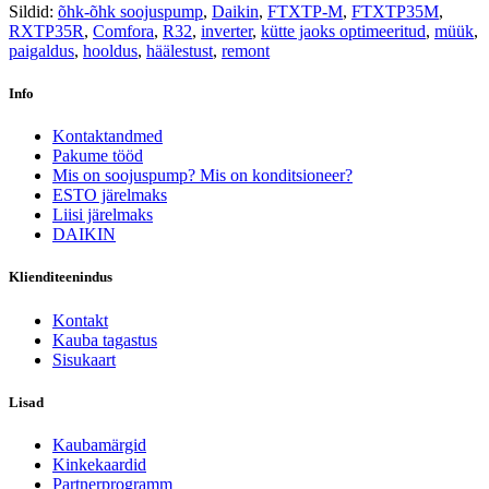
Sildid:
õhk-õhk soojuspump
,
Daikin
,
FTXTP-M
,
FTXTP35M
,
RXTP35R
,
Comfora
,
R32
,
inverter
,
kütte jaoks optimeeritud
,
müük
,
paigaldus
,
hooldus
,
häälestust
,
remont
Info
Kontaktandmed
Pakume tööd
Mis on soojuspump? Mis on konditsioneer?
ESTO järelmaks
Liisi järelmaks
DAIKIN
Klienditeenindus
Kontakt
Kauba tagastus
Sisukaart
Lisad
Kaubamärgid
Kinkekaardid
Partnerprogramm