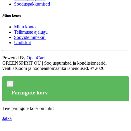
Sooduspakkumised
Minu konto
Minu konto
Tellimuste ajalugu
Soovide nimekiri
Uudiskiri
Powered By
OpenCart
GREENSPIRIT OÜ | Soojuspumbad ja konditsioneerid,
ventilatsiooni ja hooneautomaatika lahendused. © 2026
×
Päringute korv
Teie päringute korv on tühi!
Jätka