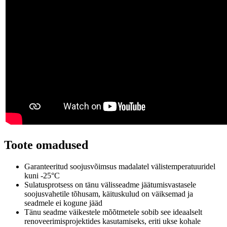
Toote omadused
Garanteeritud soojusvõimsus madalatel välistemperatuuridel
kuni -25°C
Sulatusprotsess on tänu välisseadme jäätumisvastasele
soojusvahetile tõhusam, käituskulud on väiksemad ja
seadmele ei kogune jääd
Tänu seadme väikestele mõõtmetele sobib see ideaalselt
renoveerimisprojektides kasutamiseks, eriti ukse kohale