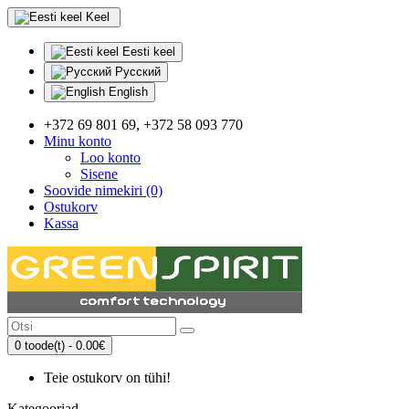
Keel
Eesti keel
Русский
English
+372 69 801 69, +372 58 093 770
Minu konto
Loo konto
Sisene
Soovide nimekiri (0)
Ostukorv
Kassa
0 toode(t) - 0.00€
Teie ostukorv on tühi!
Kategooriad