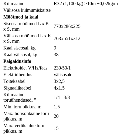
Külmaaine
R32 (1,100 kg) >10m +0,02kg/m
Välisosa külmumiskaitse
+
Мõõtmed ja kaal
Siseosa mõõtmed L x K
770x286x225
x S, mm
Välisosa mõõtmed L x K
763x551x312
x S, mm
Kaal siseosal, kg
9
Kaal välisosal, kg
38
Paigaldusinfo
Elektritoide, V/Hz/faas
230/50/1
Elektriühendus
välisosale
Toitekaabel
3x2,5
Signaalikaabel
4x1,5
Külmaaine
1/4 - 3/8
toruühendused, ″
Min. toru pikkus, m
1,5
Max. horisontaalne toru
20
pikkus, m
Max. vertikaalne toru
15
pikkus, m