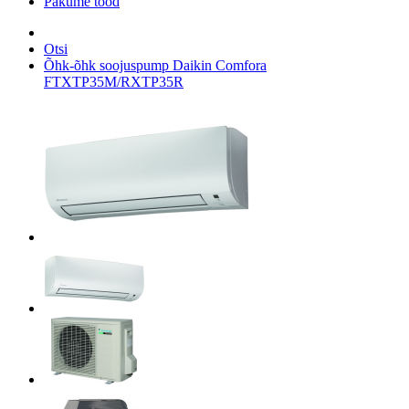
Pakume tööd
Otsi
Õhk-õhk soojuspump Daikin Comfora
FTXTP35M/RXTP35R