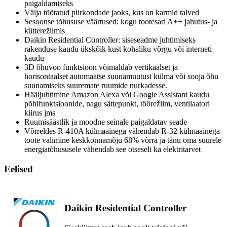
paigaldamiseks
Välja töötatud piirkondade jaoks, kus on karmid talved
Sesoonse tõhususe väärtused: kogu tootesari A++ jahutus- ja
kütterežiimis
Daikin Residential Controller: siseseadme juhtimiseks
rakenduse kaudu ükskõik kust kohaliku võrgu või interneti
kaudu
3D õhuvoo funktsioon võimaldab vertikaalset ja
horisontaalset automaatse suunamuutust külma või sooja õhu
suunamiseks suuremate ruumide nurkadesse.
Hääljuhtimine Amazon Alexa või Google Assistant kaudu
põhifunktsioonide, nagu sättepunkt, töörežiim, ventilaatori
kiirus jms
Ruumisäästlik ja moodne seinale paigaldatav seade
Võrreldes R-410A külmaainega vähendab R-32 külmaainega
toote valimine keskkonnamõju 68% võrra ja tänu oma suurele
energiatõhususele vähendab see otseselt ka elektritarvet
Eelised
Daikin Residential Controller