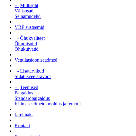
+
-
Multisplit
Välisosad
Seinamudelid
VRF süsteemid
+
-
Õhukvaliteet
Õhuniisutid
Õhukuivatid
Ventilatsiooniseadmed
+
-
Lisatarvikud
Sulatusvee äravool
+
-
Teenused
Paigaldus
Standardpaigaldus
Kliimaseadmete hooldus ja remont
Järelmaks
Kontakt