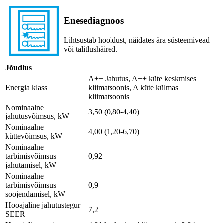
Enesediagnoos
Lihtsustab hooldust, näidates ära süsteemivead
või talitlushäired.
Jõudlus
A++ Jahutus, A++ küte keskmises
Energia klass
kliimatsoonis, A küte külmas
kliimatsoonis
Nominaalne
3,50 (0,80-4,40)
jahutusvõimsus, kW
Nominaalne
4,00 (1,20-6,70)
küttevõimsus, kW
Nominaalne
tarbimisvõimsus
0,92
jahutamisel, kW
Nominaalne
tarbimisvõimsus
0,9
soojendamisel, kW
Hooajaline jahutustegur
7,2
SEER