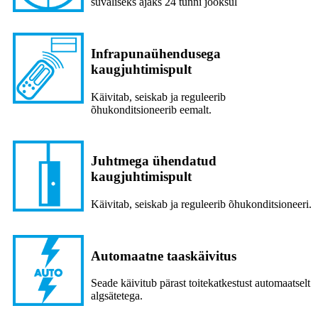
suvaliseks ajaks 24 tunni jooksul
Infrapunaühendusega
kaugjuhtimispult
Käivitab, seiskab ja reguleerib
õhukonditsioneerib eemalt.
Juhtmega ühendatud
kaugjuhtimispult
Käivitab, seiskab ja reguleerib õhukonditsioneeri.
Automaatne taaskäivitus
Seade käivitub pärast toitekatkestust automaatselt
algsätetega.