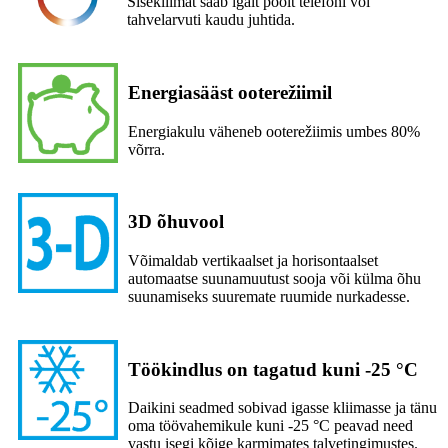
Sisekliimat saab igalt poolt telefoni või
tahvelarvuti kaudu juhtida.
Energiasääst ooterežiimil
Energiakulu väheneb ooterežiimis umbes 80%
võrra.
3D õhuvool
Võimaldab vertikaalset ja horisontaalset
automaatse suunamuutust sooja või külma õhu
suunamiseks suuremate ruumide nurkadesse.
Töökindlus on tagatud kuni -25 °C
Daikini seadmed sobivad igasse kliimasse ja tänu
oma töövahemikule kuni -25 °C peavad need
vastu isegi kõige karmimates talvetingimustes.