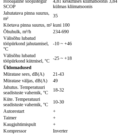
Hooajaline soojustegur
4,81 keskmises kliimatsoonis 3,84
SCOP
külmas kliimatsoonis
Jahutatava pinna suurus,
35
m²
Köetava pinna suurus, m²
kuni 100
Õhuhulk, m³/h
234-690
Välisõhu lubatud
tööpiirkond jahutamisel,
-10 ~ +46
°C
Välisõhu lubatud
-25 ~ +18
tööpiirkond kütmisel, °C
Üldomadused
Müratase sees, dB(A)
21-43
Müratase väljas, dB(A)
49
Jahutus. Temperatuuri
18-32
seadistuste vahemik, °C
Küte. Temperatuuri
10-30
seadistuste vahemik, °C
Autorestart
+
Taimer
+
Kaugjuhtimispult
+
Kompressor
Inverter