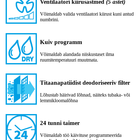
Ventilaatori kiirusastmed
(5 astet)
Võimaldab valida ventilaatori kiirust kuni antud
numbrini.
Kuiv programm
Võimaldab alandada niiskustaset ilma
ruumitemperatuuri muutmata.
Titaanapatiidist deodoriseeriv filter
Lõhustab häirivad lõhnad, näiteks tubaka- või
lemmikloomalõhna
24 tunni taimer
Võimaldab töö käivituse programmeerida