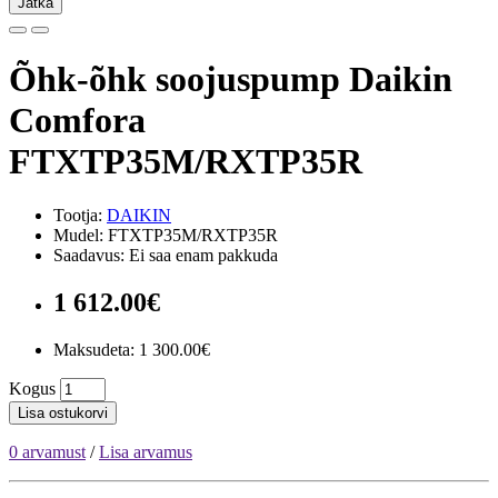
Jätka
Õhk-õhk soojuspump Daikin
Comfora
FTXTP35M/RXTP35R
Tootja:
DAIKIN
Mudel: FTXTP35M/RXTP35R
Saadavus: Ei saa enam pakkuda
1 612.00€
Maksudeta:
1 300.00€
Kogus
Lisa ostukorvi
0 arvamust
/
Lisa arvamus