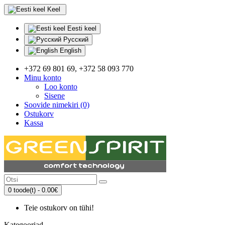
Keel
Eesti keel
Русский
English
+372 69 801 69, +372 58 093 770
Minu konto
Loo konto
Sisene
Soovide nimekiri (0)
Ostukorv
Kassa
0 toode(t) - 0.00€
Teie ostukorv on tühi!
Kategooriad