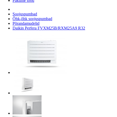
Pakume tööd
Soojuspumbad
Õhk-õhk soojuspumbad
Põrandamudelid
Daikin Perfera FVXM25B/RXM25A9 R32