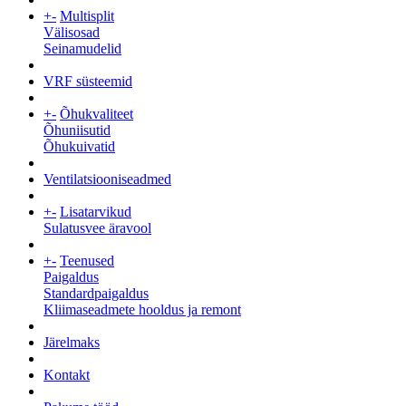
+
-
Multisplit
Välisosad
Seinamudelid
VRF süsteemid
+
-
Õhukvaliteet
Õhuniisutid
Õhukuivatid
Ventilatsiooniseadmed
+
-
Lisatarvikud
Sulatusvee äravool
+
-
Teenused
Paigaldus
Standardpaigaldus
Kliimaseadmete hooldus ja remont
Järelmaks
Kontakt