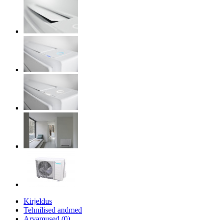
Kirjeldus
Tehnilised andmed
Arvamused (0)