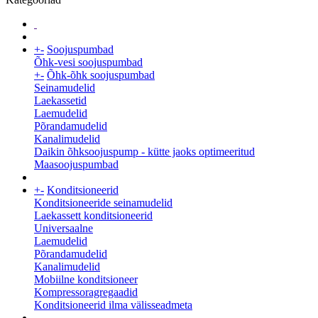
+
-
Soojuspumbad
Õhk-vesi soojuspumbad
+
-
Õhk-õhk soojuspumbad
Seinamudelid
Laekassetid
Laemudelid
Põrandamudelid
Kanalimudelid
Daikin õhksoojuspump - kütte jaoks optimeeritud
Maasoojuspumbad
+
-
Konditsioneerid
Konditsioneeride seinamudelid
Laekassett konditsioneerid
Universaalne
Laemudelid
Põrandamudelid
Kanalimudelid
Mobiilne konditsioneer
Kompressoragregaadid
Konditsioneerid ilma välisseadmeta