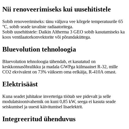
Nii renoveerimiseks kui uusehitistele
Sobib renoveerimiseks: tänu väljuva vee kõrgele temperatuurile 65
°C, sobib seade tavaliste radiaatoritega.
Sobib uusehitistele: Daikin Altherma 3 GEO sobib kasutamiseks ka
koos ventilaatorkonvektorite või põrandaküttega.
Bluevolution tehnoloogia
Bluevolution tehnoloogia tähendab, et kasutatud on
keskkonnasõbralikku ja madala GWPga külmaainet R-32, mille
CO2 ekvivalent on 73% väiksem oma eelkäija, R-410A omast.
Elektrisääst
Kuna seadet juhitakse inverteriga töötab see pidevalt ja selle
modulatsioonivahemik on kuni 0,85 kW, seega ei kasuta seade
seiskumisel ja uuesti käivitumisel lisaelektrit.
Integreeritud ühenduvus