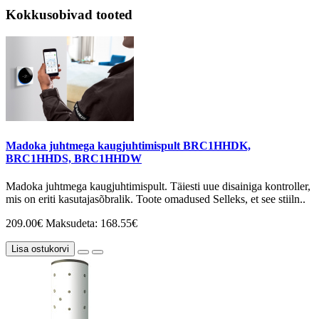
Kokkusobivad tooted
Madoka juhtmega kaugjuhtimispult BRC1HHDK,
BRC1HHDS, BRC1HHDW
Madoka juhtmega kaugjuhtimispult. Täiesti uue disainiga kontroller,
mis on eriti kasutajasõbralik. Toote omadused Selleks, et see stiiln..
209.00€
Maksudeta: 168.55€
Lisa ostukorvi