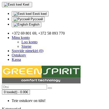
Keel
Eesti keel
Русский
English
+372 69 801 69, +372 58 093 770
Minu konto
Loo konto
Sisene
Soovide nimekiri (0)
Ostukorv
Kassa
0 toode(t) - 0.00€
Teie ostukorv on tühi!
Kategooriad