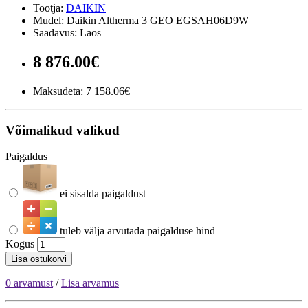
Tootja:
DAIKIN
Mudel: Daikin Altherma 3 GEO EGSAH06D9W
Saadavus: Laos
8 876.00€
Maksudeta:
7 158.06€
Võimalikud valikud
Paigaldus
ei sisalda paigaldust
tuleb välja arvutada paigalduse hind
Kogus
Lisa ostukorvi
0 arvamust
/
Lisa arvamus