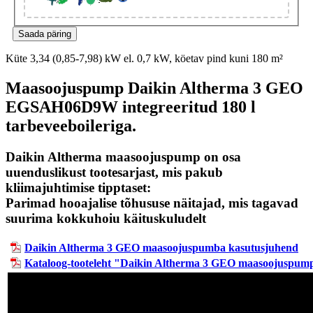
Küte 3,34 (0,85-7,98) kW el. 0,7 kW, köetav pind kuni 180 m²
Maasoojuspump Daikin Altherma 3 GEO
EGSAH06D9W integreeritud 180 l
tarbeveeboileriga.
Daikin Altherma maasoojuspump on osa
uuenduslikust tootesarjast, mis pakub
kliimajuhtimise tipptaset:
Parimad hooajalise tõhususe näitajad, mis tagavad
suurima kokkuhoiu käituskuludelt
Daikin Altherma 3 GEO maasoojuspumba kasutusjuhend
Kataloog-tooteleht "Daikin Altherma 3 GEO maasoojuspum