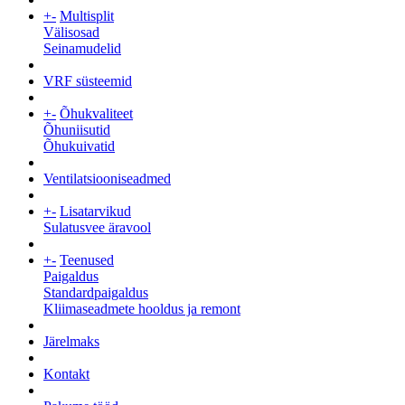
+
-
Multisplit
Välisosad
Seinamudelid
VRF süsteemid
+
-
Õhukvaliteet
Õhuniisutid
Õhukuivatid
Ventilatsiooniseadmed
+
-
Lisatarvikud
Sulatusvee äravool
+
-
Teenused
Paigaldus
Standardpaigaldus
Kliimaseadmete hooldus ja remont
Järelmaks
Kontakt