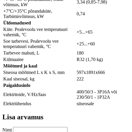
3,34 (0,85-7,98)
võimsus, kW
+7°C/+35°C põrandaküte,
0,74
Tarbimisvõimsus, kW
Üldomadused
Küte. Pealevoolu vee temperatuuri
+5...+65
vahemik, °C
Soe tarbevesi. Pealevoolu vee
+25...+60
temperatuuri vahemik, °C
Tarbevee mahuti, L
180
Külmaaine
R32 (1,70 kg)
Мõõtmed ja kaal
Siseosa mõõtmed L x K x S, mm
597х1891х666
Kaal siseosal, kg
222
Paigaldusinfo
400/50/3 - 3P16A või
Elektritoide, V/Hz/faas
230/50/1 - 1P32A
Elektriühendus
siiseosale
Lisa arvamus
Nimi