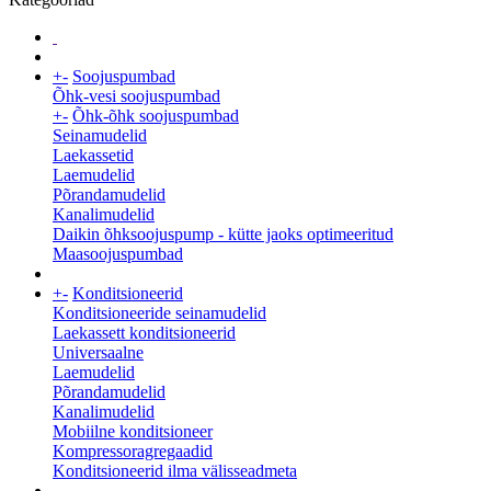
+
-
Soojuspumbad
Õhk-vesi soojuspumbad
+
-
Õhk-õhk soojuspumbad
Seinamudelid
Laekassetid
Laemudelid
Põrandamudelid
Kanalimudelid
Daikin õhksoojuspump - kütte jaoks optimeeritud
Maasoojuspumbad
+
-
Konditsioneerid
Konditsioneeride seinamudelid
Laekassett konditsioneerid
Universaalne
Laemudelid
Põrandamudelid
Kanalimudelid
Mobiilne konditsioneer
Kompressoragregaadid
Konditsioneerid ilma välisseadmeta