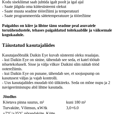
Kodu sisekliimat saab juhtida igalt poolt ja igal ajal
- Saate jälgida oma küttesüsteemi olekut
- Saate muuta seadme töörežiimi ja temperatuuri
- Saate programmeerida sättetemperatuure ja töörežiime
Paigaldus on kiire ja lihtne tänu seadme peal asuvatele
toruühendustele, tehases paigaldatud toitekaablile ja väiksemale
kogukaalule.
Täiustatud kasutajaliides
Kasutajasõbralik Daikin Eye kuvab süsteemi oleku reaalajas.
- kui Daikin Eye on sinine, tähendab see seda, et katel töötab
nõuetekohaselt. Sisse ja välja vilkuv Daikini silm näitab tööd
ooterežiimis.
- kui Daikin Eye on punane, tähendab see, et soojuspump on
kasutusest väljas ja vajab kontrolli.
- Uus kasutajaliides muudab töö ülikiireks. Seda on mõne nupu ja 2
navigeerimisnupu abil lihtne kasutada.
Jõudlus
Köetava pinna suurus, m²
kuni 180 m²
Turvaküte, Võimsus, кW/tk
3,0+6.0
+7°C/+35°C põrandaküte, Kütte