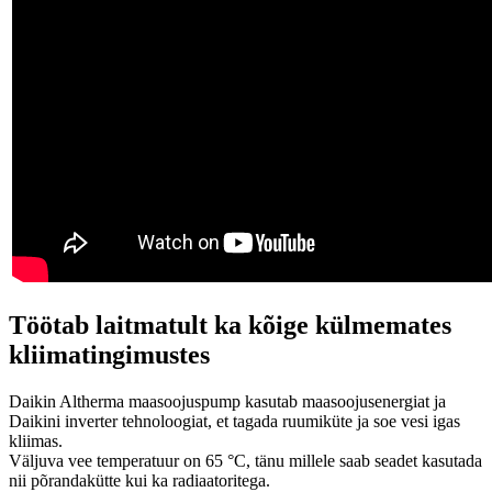
Töötab laitmatult ka kõige külmemates
kliimatingimustes
Daikin Altherma maasoojuspump kasutab maasoojusenergiat ja
Daikini inverter tehnoloogiat, et tagada ruumiküte ja soe vesi igas
kliimas.
Väljuva vee temperatuur on 65 °C, tänu millele saab seadet kasutada
nii põrandakütte kui ka radiaatoritega.