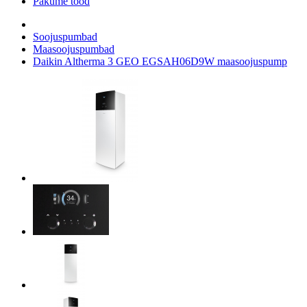
Pakume tööd
Soojuspumbad
Maasoojuspumbad
Daikin Altherma 3 GEO EGSAH06D9W maasoojuspump