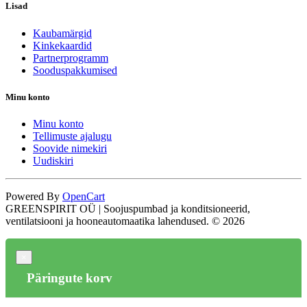
Lisad
Kaubamärgid
Kinkekaardid
Partnerprogramm
Sooduspakkumised
Minu konto
Minu konto
Tellimuste ajalugu
Soovide nimekiri
Uudiskiri
Powered By
OpenCart
GREENSPIRIT OÜ | Soojuspumbad ja konditsioneerid,
ventilatsiooni ja hooneautomaatika lahendused. © 2026
×
Päringute korv