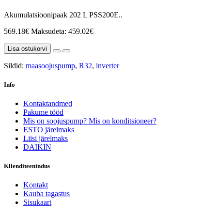
Akumulatsioonipaak 202 L PSS200E..
569.18€
Maksudeta: 459.02€
Lisa ostukorvi
Sildid:
maasoojuspump
,
R32
,
inverter
Info
Kontaktandmed
Pakume tööd
Mis on soojuspump? Mis on konditsioneer?
ESTO järelmaks
Liisi järelmaks
DAIKIN
Klienditeenindus
Kontakt
Kauba tagastus
Sisukaart