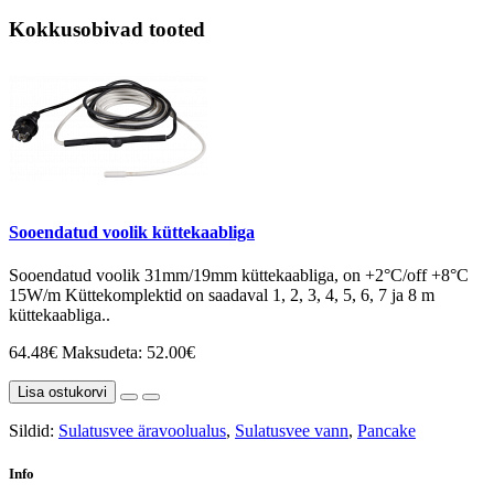
Kokkusobivad tooted
Sooendatud voolik küttekaabliga
Sooendatud voolik 31mm/19mm küttekaabliga, on +2°C/off +8°C
15W/m Küttekomplektid on saadaval 1, 2, 3, 4, 5, 6, 7 ja 8 m
küttekaabliga..
64.48€
Maksudeta: 52.00€
Lisa ostukorvi
Sildid:
Sulatusvee äravoolualus
,
Sulatusvee vann
,
Pancake
Info