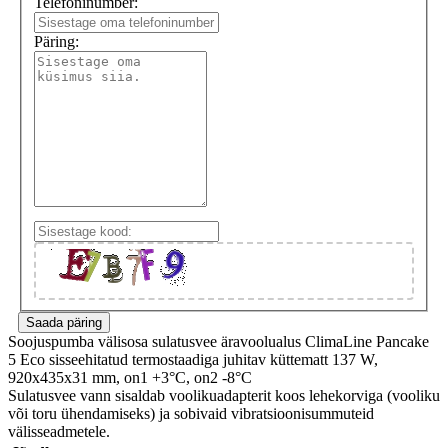
Telefoninumber:
Päring:
Soojuspumba välisosa sulatusvee äravoolualus ClimaLine Pancake
5 Eco sisseehitatud termostaadiga juhitav küttematt 137 W,
920x435x31 mm, on1 +3°C, on2 -8°C
Sulatusvee vann sisaldab voolikuadapterit koos lehekorviga (vooliku
või toru ühendamiseks) ja sobivaid vibratsioonisummuteid
välisseadmetele.