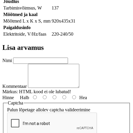
Jõudlus
Tarbimisvõimsus, W
137
Мõõtmed ja kaal
Mõõtmed L x K x S, mm
920x435x31
Paigaldusinfo
Elektritoide, V/Hz/faas
220-240/50
Lisa arvamus
Nimi
Kommentaar
Märkus:
HTML kood ei ole lubatud!
Hinne
Halb
Hea
Captcha
Palun lõpetage allolev captcha valideerimine