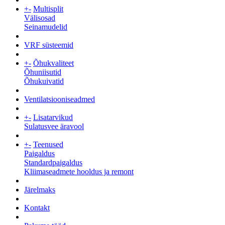
+
-
Multisplit
Välisosad
Seinamudelid
VRF süsteemid
+
-
Õhukvaliteet
Õhuniisutid
Õhukuivatid
Ventilatsiooniseadmed
+
-
Lisatarvikud
Sulatusvee äravool
+
-
Teenused
Paigaldus
Standardpaigaldus
Kliimaseadmete hooldus ja remont
Järelmaks
Kontakt