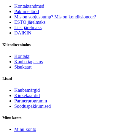
Kontaktandmed
Pakume tööd
Mis on soojuspump? Mis on konditsioneer?
ESTO järelmaks
Liisi järelmaks
DAIKIN
Klienditeenindus
Kontakt
Kauba tagastus
Sisukaart
Lisad
Kaubamärgid
Kinkekaardid
Partnerprogramm
Sooduspakkumised
Minu konto
Minu konto