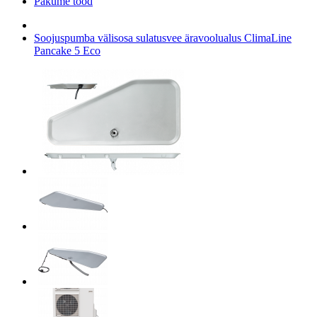
Pakume tööd
Soojuspumba välisosa sulatusvee äravoolualus ClimaLine
Pancake 5 Eco