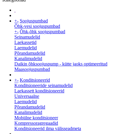
+
-
Soojuspumbad
Õhk-vesi soojuspumbad
+
-
Õhk-õhk soojuspumbad
Seinamudelid
Laekassetid
Laemudelid
Põrandamudelid
Kanalimudelid
Daikin õhksoojuspump - kütte jaoks optimeeritud
Maasoojuspumbad
+
-
Konditsioneerid
Konditsioneeride seinamudelid
Laekassett konditsioneerid
Universaalne
Laemudelid
Põrandamudelid
Kanalimudelid
Mobiilne konditsioneer
Kompressoragregaadid
Konditsioneerid ilma välisseadmeta