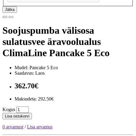
Jätka
Soojuspumba välisosa
sulatusvee äravoolualus
ClimaLine Pancake 5 Eco
Mudel: Pancake 5 Eco
Saadavus: Laos
362.70€
Maksudeta:
292.50€
Kogus
Lisa ostukorvi
0 arvamust
/
Lisa arvamus