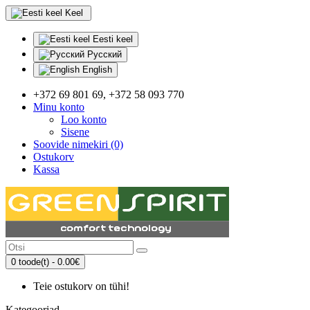
Keel
Eesti keel
Русский
English
+372 69 801 69, +372 58 093 770
Minu konto
Loo konto
Sisene
Soovide nimekiri (0)
Ostukorv
Kassa
0 toode(t) - 0.00€
Teie ostukorv on tühi!
Kategooriad