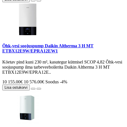
Õhk-vesi soojuspump Daikin Altherma 3 H MT
ETBX12E9W/EPRA12EW1
Köetav pind kuni 230 m², kasutegur kütmisel SCOP 4,82 Õhk-vesi
soojuspump ilma tarbeveeboilerita Daikin Altherma 3 H MT
ETBX12E9W/EPRA12E..
10 155.00€
10 576.00€
Soodus -4%
Lisa ostukorvi