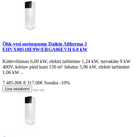
Õhk-vesi soojuspump Daikin Altherma 3
EHVX08S18E9W/ERGA06EVH 6,0 kW
Küttevõimsus 6,00 kW, elektri tarbimine 1,24 kW, turvaküte 9 kW
400V, köetav pind kuni 150 m² Jahutus 5,96 kW, elektri tarbimine
1,06 kW ..
7 485.00€
8 317.00€
Soodus -10%
Lisa ostukorvi