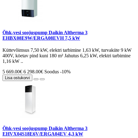
Õhk-vesi soojuspump Daikin Altherma 3
EHBX08E9W/ERGA08EVH 7,5 kW
Küttevõimsus 7,50 kW, elektri tarbimine 1,63 kW, turvaküte 9 kW
400V, köetav pind kuni 180 m² Jahutus 6,25 kW, elektri tarbimine
1,16 kW ..
5 669.00€
6 298.00€
Soodus -10%
Lisa ostukorvi
Õhk-vesi soojuspump Daikin Altherma 3
EHVX04S18E6V/ERGA04EV 4,3 kW