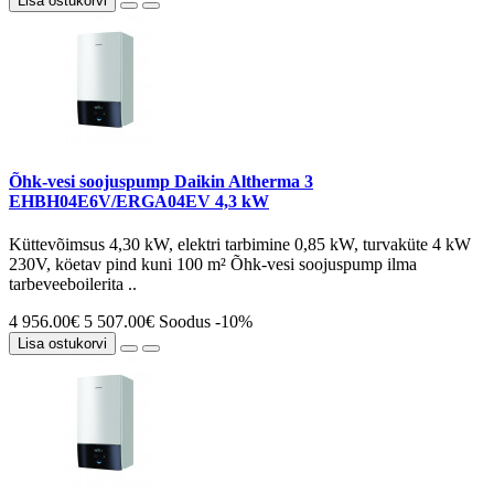
Lisa ostukorvi
Õhk-vesi soojuspump Daikin Altherma 3
EHBH04E6V/ERGA04EV 4,3 kW
Küttevõimsus 4,30 kW, elektri tarbimine 0,85 kW, turvaküte 4 kW
230V, köetav pind kuni 100 m² Õhk-vesi soojuspump ilma
tarbeveeboilerita ..
4 956.00€
5 507.00€
Soodus -10%
Lisa ostukorvi