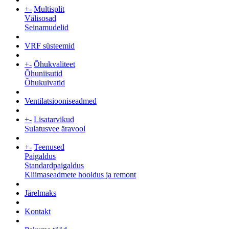
+
-
Multisplit
Välisosad
Seinamudelid
VRF süsteemid
+
-
Õhukvaliteet
Õhuniisutid
Õhukuivatid
Ventilatsiooniseadmed
+
-
Lisatarvikud
Sulatusvee äravool
+
-
Teenused
Paigaldus
Standardpaigaldus
Kliimaseadmete hooldus ja remont
Järelmaks
Kontakt