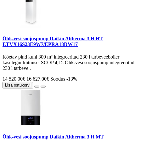
Õhk-vesi soojuspump Daikin Altherma 3 H HT
ETVX16S23E9W7/EPRA18DW17
Köetav pind kuni 300 m² integreeritud 230 l tarbeveeboiler
kasutegur kütmisel SCOP 4,15 Õhk-vesi soojuspump integreeritud
230 l tarbeve..
14 520.00€
16 627.00€
Soodus -13%
Lisa ostukorvi
Õhk-vesi soojuspump Daikin Altherma 3 H MT