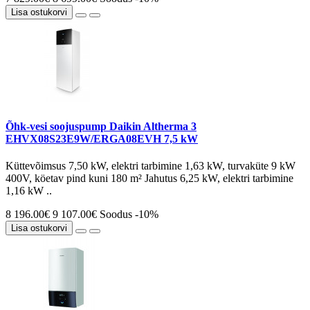
Lisa ostukorvi
Õhk-vesi soojuspump Daikin Altherma 3
EHVX08S23E9W/ERGA08EVH 7,5 kW
Küttevõimsus 7,50 kW, elektri tarbimine 1,63 kW, turvaküte 9 kW
400V, köetav pind kuni 180 m² Jahutus 6,25 kW, elektri tarbimine
1,16 kW ..
8 196.00€
9 107.00€
Soodus -10%
Lisa ostukorvi