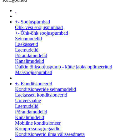
+
-
Soojuspumbad
Õhk-vesi soojuspumbad
+
-
Õhk-õhk soojuspumbad
Seinamudelid
Laekassetid
Laemudelid
Põrandamudelid
Kanalimudelid
Daikin õhksoojuspump - kütte jaoks optimeeritud
Maasoojuspumbad
+
-
Konditsioneerid
Konditsioneeride seinamudelid
Laekassett konditsioneerid
Universaalne
Laemudelid
Põrandamudelid
Kanalimudelid
Mobiilne konditsioneer
Kompressoragregaadid
Konditsioneerid ilma välisseadmeta