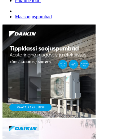
Pakume tööd
Maasoojuspumbad