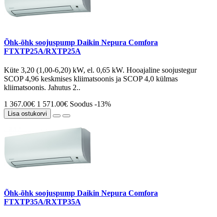
Õhk-õhk soojuspump Daikin Nepura Comfora
FTXTP25A/RXTP25A
Küte 3,20 (1,00-6,20) kW, el. 0,65 kW. Hooajaline soojustegur
SCOP 4,96 keskmises kliimatsoonis ja SCOP 4,0 külmas
kliimatsoonis. Jahutus 2..
1 367.00€
1 571.00€
Soodus -13%
Lisa ostukorvi
Õhk-õhk soojuspump Daikin Nepura Comfora
FTXTP35A/RXTP35A