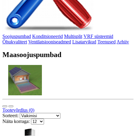
Soojuspumbad
Konditsioneerid
Multisplit
VRF süsteemid
Õhukvaliteet
Ventilatsiooniseadmed
Lisatarvikud
Teenused
Arhiiv
Maasoojuspumbad
Tootevõrdlus (0)
Sorteeri:
Näita korraga: