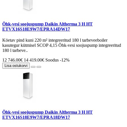
Õhk-vesi soojuspump Daikin Altherma 3 H HT
ETVX16S18E9W7/EPRA14DW17
Köetav pind kuni 220 m² integreeritud 180 l tarbeveeboiler
kasutegur kütmisel SCOP 4,15 Õhk-vesi soojuspump integreeritud
180 l tarbeve..
12 746.00€
14 419.00€
Soodus -12%
Lisa ostukorvi
Õhk-vesi soojuspump Daikin Altherma 3 H HT
ETVX16S18E9W7/EPRA18DW17