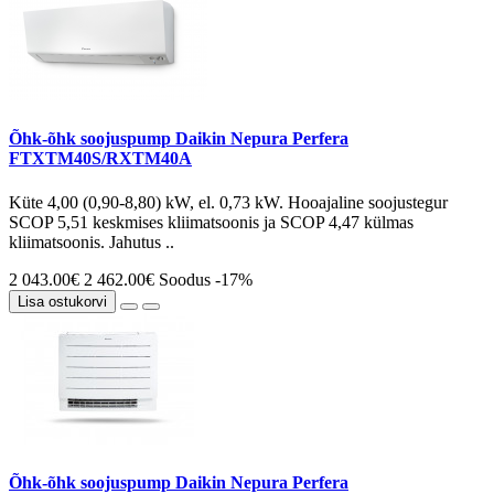
Õhk-õhk soojuspump Daikin Nepura Perfera
FTXTM40S/RXTM40A
Küte 4,00 (0,90-8,80) kW, el. 0,73 kW. Hooajaline soojustegur
SCOP 5,51 keskmises kliimatsoonis ja SCOP 4,47 külmas
kliimatsoonis. Jahutus ..
2 043.00€
2 462.00€
Soodus -17%
Lisa ostukorvi
Õhk-õhk soojuspump Daikin Nepura Perfera