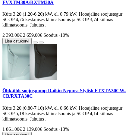
FVXTM30A/RXTM30A
Küte 3,20 (1,20-6,20) kW, el. 0,79 kW. Hooajaline soojustegur
SCOP 4,76 keskmises kliimatsoonis ja SCOP 3,74 külmas
kliimatsoonis. Jahutus ..
2 393.00€
2 659.00€
Soodus -10%
Lisa ostukorvi
Õhk-õhk soojuspump Daikin Nepura Stylish FTXTA30CW-
CB/RXTA30C
Küte 3,20 (0,80-7,10) kW, el. 0,66 kW. Hooajaline soojustegur
SCOP 5,18 keskmises kliimatsoonis ja SCOP 4,14 külmas
kliimatsoonis. Jahutus ..
1 861.00€
2 139.00€
Soodus -13%