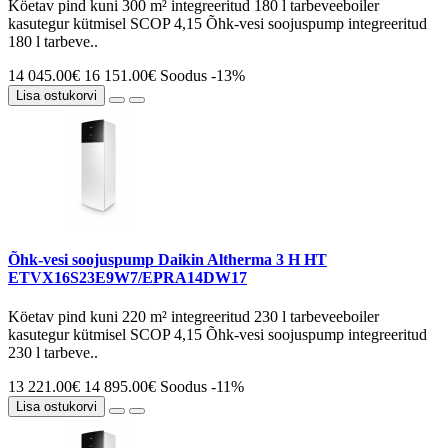
Köetav pind kuni 300 m² integreeritud 180 l tarbeveeboiler
kasutegur kütmisel SCOP 4,15 Õhk-vesi soojuspump integreeritud
180 l tarbeve..
14 045.00€
16 151.00€
Soodus -13%
Lisa ostukorvi
Õhk-vesi soojuspump Daikin Altherma 3 H HT
ETVX16S23E9W7/EPRA14DW17
Köetav pind kuni 220 m² integreeritud 230 l tarbeveeboiler
kasutegur kütmisel SCOP 4,15 Õhk-vesi soojuspump integreeritud
230 l tarbeve..
13 221.00€
14 895.00€
Soodus -11%
Lisa ostukorvi