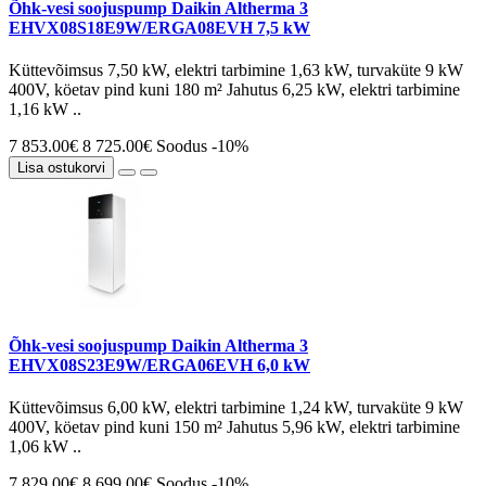
Õhk-vesi soojuspump Daikin Altherma 3
EHVX08S18E9W/ERGA08EVH 7,5 kW
Küttevõimsus 7,50 kW, elektri tarbimine 1,63 kW, turvaküte 9 kW
400V, köetav pind kuni 180 m² Jahutus 6,25 kW, elektri tarbimine
1,16 kW ..
7 853.00€
8 725.00€
Soodus -10%
Lisa ostukorvi
Õhk-vesi soojuspump Daikin Altherma 3
EHVX08S23E9W/ERGA06EVH 6,0 kW
Küttevõimsus 6,00 kW, elektri tarbimine 1,24 kW, turvaküte 9 kW
400V, köetav pind kuni 150 m² Jahutus 5,96 kW, elektri tarbimine
1,06 kW ..
7 829.00€
8 699.00€
Soodus -10%