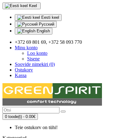
Keel
Eesti keel
Русский
English
+372 69 801 69, +372 58 093 770
Minu konto
Loo konto
Sisene
Soovide nimekiri (0)
Ostukorv
Kassa
0 toode(t) - 0.00€
Teie ostukorv on tühi!
Kategooriad