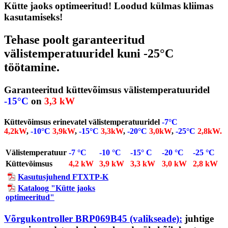
Kütte jaoks optimeeritud! Loodud külmas kliimas
kasutamiseks!
Tehase poolt garanteeritud
välistemperatuuridel kuni -25°C
töötamine.
Garanteeritud küttevõimsus välistemperatuuridel
-15°C
on
3,3 kW
Küttevõimsus erinevatel välistemperatuuridel
-7°C
4,2kW
,
-10°C
3,9kW
,
-15°C
3,3kW
,
-20°C
3,0kW
,
-25°C
2,8kW.
Välistemperatuur
-7 °C
-10 °C
-15° C
-20 °C
-25 °C
Küttevõimsus
4,2 kW
3,9 kW
3,3 kW
3,0 kW
2,8 kW
Kasutusjuhend FTXTP-K
Kataloog "Kütte jaoks
optimeeritud"
Võrgukontroller BRP069B45 (valikseade):
juhtige