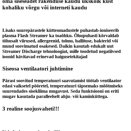
oma siseseadet rakenduse kaudu ükskõik kust
kohaliku võrgu või interneti kaudu
Lisaks suurepärastele kütteomadustele puhastab-ioniseerib
plasma Flash Streamer ka toaõhku. Õhupuhasti kõrvaldab
tõhusalt viirused, allergeenid, tolmu, hallituse, bakterid või
muud soovimatud osakesed. Daikin kasutab edukalt uut
Streamer Discharge tehnoloogiat, mille toodetud negatiivsed
ioonid hävitavad erinevad haigusetekitajad
Siseosa ventilaatori juhtimine
Pärast soovitud temperatuuri saavutamist töötab ventilaator
edasi vaiksetel pööretel, temperatuuri täpsemaks mõõtmiseks
suurendades sisekliima mugavust. Seda funktsiooni on eriti
mugav kasutada paralleelselt ahju- või kaminküttega.
3 realine soojusvaheti!!!