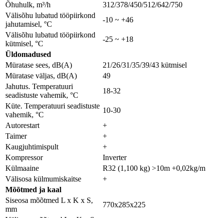
Õhuhulk, m³/h
312/378/450/512/642/750
Välisõhu lubatud tööpiirkond
-10 ~ +46
jahutamisel, °C
Välisõhu lubatud tööpiirkond
-25 ~ +18
kütmisel, °C
Üldomadused
Müratase sees, dB(A)
21/26/31/35/39/43 kütmisel
Müratase väljas, dB(A)
49
Jahutus. Temperatuuri
18-32
seadistuste vahemik, °C
Küte. Temperatuuri seadistuste
10-30
vahemik, °C
Autorestart
+
Taimer
+
Kaugjuhtimispult
+
Kompressor
Inverter
Külmaaine
R32 (1,100 kg) >10m +0,02kg/m
Välisosa külmumiskaitse
+
Мõõtmed ja kaal
Siseosa mõõtmed L x K x S,
770x285x225
mm