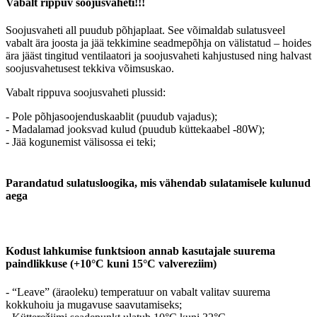
Vabalt rippuv soojusvaheti!!!
Soojusvaheti all puudub põhjaplaat. See võimaldab sulatusveel
vabalt ära joosta ja jää tekkimine seadmepõhja on välistatud – hoides
ära jääst tingitud ventilaatori ja soojusvaheti kahjustused ning halvast
soojusvahetusest tekkiva võimsuskao.
Vabalt rippuva soojusvaheti plussid:
- Pole põhjasoojenduskaablit (puudub vajadus);
- Madalamad jooksvad kulud (puudub küttekaabel -80W);
- Jää kogunemist välisossa ei teki;
Parandatud sulatusloogika, mis vähendab sulatamisele kulunud
aega
Kodust lahkumise funktsioon annab kasutajale suurema
paindlikkuse (+10°C kuni 15°C valvereziim)
- “Leave” (äraoleku) temperatuur on vabalt valitav suurema
kokkuhoiu ja mugavuse saavutamiseks;