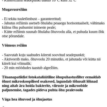
- Kütterežiimi seadepunkt ulatub 10°C kuni 32°C
Mugavusrežiim
- Ei tekita tuuletõmbust – garanteeritud;
- Jahutus režiimis asetseb õhulaba peaaegu horisontaalselt, vältimaks
külma õhu puhumist inimeste peale;
- Kütte režiimis suunab õhulaba õhuvoolu alla, et puhuda kuum õhk
otse põrandale.
Võimsus režiim
- Saavutab koju saabudes kiiresti soovitud seadepunkti;
- Aktiveerib maks. õhuvoolu 20 minutiks, et jahutada või kütta nii
kiirelt kui võimalik;
- 20 min möödudes taastub algrežiim.
Titaanapatiidist fotokatalüütiline õhupuhastusfilter eemaldab
õhust mikroskoopilised osakesed, lagundab tõhusalt lõhnad
ning aitab ära hoida bakterite, viiruste ja mikroobide
paljunemise, tagades pideva puhta õhu pealevoolu
Väga hea õhuvool ja õhujaotus