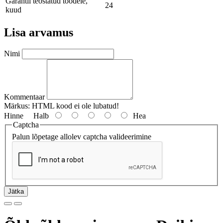
Garantii teostatud töödele,
24
kuud
Lisa arvamus
Nimi
Kommentaar
Märkus:
HTML kood ei ole lubatud!
Hinne
Halb
Hea
Captcha
Palun lõpetage allolev captcha valideerimine
Jätka