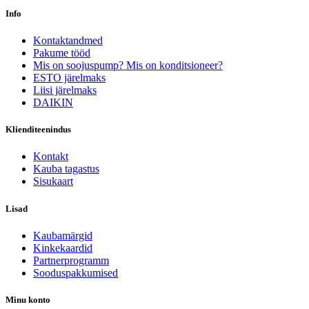
Info
Kontaktandmed
Pakume tööd
Mis on soojuspump? Mis on konditsioneer?
ESTO järelmaks
Liisi järelmaks
DAIKIN
Klienditeenindus
Kontakt
Kauba tagastus
Sisukaart
Lisad
Kaubamärgid
Kinkekaardid
Partnerprogramm
Sooduspakkumised
Minu konto