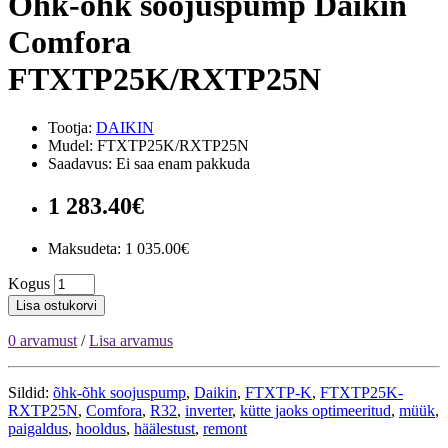
Õhk-õhk soojuspump Daikin
Comfora
FTXTP25K/RXTP25N
Tootja:
DAIKIN
Mudel: FTXTP25K/RXTP25N
Saadavus: Ei saa enam pakkuda
1 283.40€
Maksudeta:
1 035.00€
Kogus
Lisa ostukorvi
0 arvamust
/
Lisa arvamus
Sildid:
õhk-õhk soojuspump
,
Daikin
,
FTXTP-K
,
FTXTP25K-
RXTP25N
,
Comfora
,
R32
,
inverter
,
kütte jaoks optimeeritud
,
müük
,
paigaldus
,
hooldus
,
häälestust
,
remont