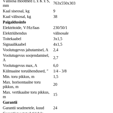
Välisosa mõõtmed L x K x S,
763x550x303
mm
Kaal siseosal, kg
9
Kaal välisosal, kg
38
Paigaldusinfo
Elektritoide, V/Hz/faas
230/50/1
Elektriühendus
välisosale
Toitekaabel
3x1,5
Signaalikaabel
4x1,5
Voolutugevus jahutamisel, A
2,4
Voolutugevus soojendamisel,
2,7
A
Voolutugevus max, A
6,0
Külmaaine toruühendused, ″
1/4 - 3/8
Min. toru pikkus, m
1,5
Max. horisontaalne toru
20
pikkus, m
Max. vertikaalne toru pikkus,
15
m
Garantii
Garantii seadmetele, kuud
24