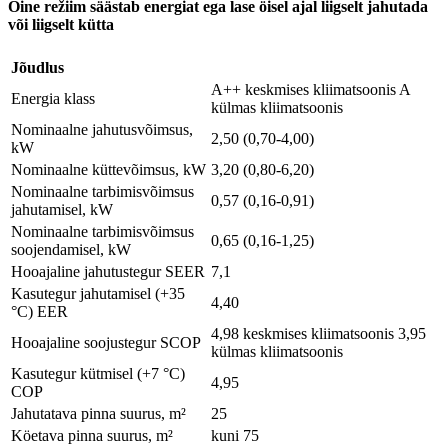
Öine režiim säästab energiat ega lase öisel ajal liigselt jahutada
või liigselt kütta
Jõudlus
A++ keskmises kliimatsoonis A
Energia klass
külmas kliimatsoonis
Nominaalne jahutusvõimsus,
2,50 (0,70-4,00)
kW
Nominaalne küttevõimsus, kW
3,20 (0,80-6,20)
Nominaalne tarbimisvõimsus
0,57 (0,16-0,91)
jahutamisel, kW
Nominaalne tarbimisvõimsus
0,65 (0,16-1,25)
soojendamisel, kW
Hooajaline jahutustegur SEER
7,1
Kasutegur jahutamisel (+35
4,40
°C) EER
4,98 keskmises kliimatsoonis 3,95
Hooajaline soojustegur SCOP
külmas kliimatsoonis
Kasutegur kütmisel (+7 °C)
4,95
COP
Jahutatava pinna suurus, m²
25
Köetava pinna suurus, m²
kuni 75