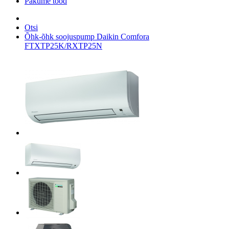
Pakume tööd
Otsi
Õhk-õhk soojuspump Daikin Comfora
FTXTP25K/RXTP25N