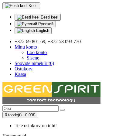
Keel
Eesti keel
Русский
English
+372 69 801 69, +372 58 093 770
Minu konto
Loo konto
Sisene
Soovide nimekiri (0)
Ostukorv
Kassa
0 toode(t) - 0.00€
Teie ostukorv on tühi!
Kategooriad