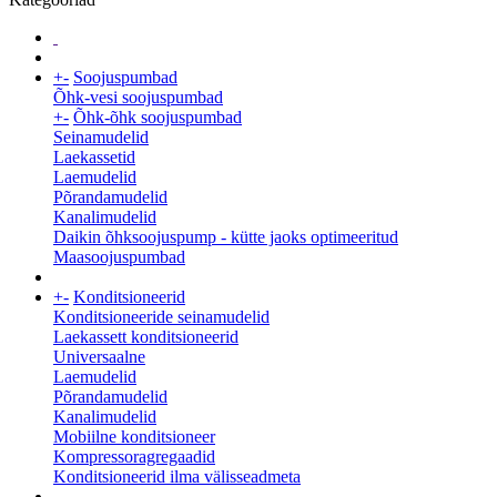
+
-
Soojuspumbad
Õhk-vesi soojuspumbad
+
-
Õhk-õhk soojuspumbad
Seinamudelid
Laekassetid
Laemudelid
Põrandamudelid
Kanalimudelid
Daikin õhksoojuspump - kütte jaoks optimeeritud
Maasoojuspumbad
+
-
Konditsioneerid
Konditsioneeride seinamudelid
Laekassett konditsioneerid
Universaalne
Laemudelid
Põrandamudelid
Kanalimudelid
Mobiilne konditsioneer
Kompressoragregaadid
Konditsioneerid ilma välisseadmeta