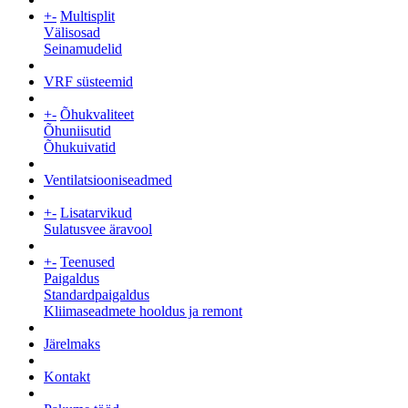
+
-
Multisplit
Välisosad
Seinamudelid
VRF süsteemid
+
-
Õhukvaliteet
Õhuniisutid
Õhukuivatid
Ventilatsiooniseadmed
+
-
Lisatarvikud
Sulatusvee äravool
+
-
Teenused
Paigaldus
Standardpaigaldus
Kliimaseadmete hooldus ja remont
Järelmaks
Kontakt