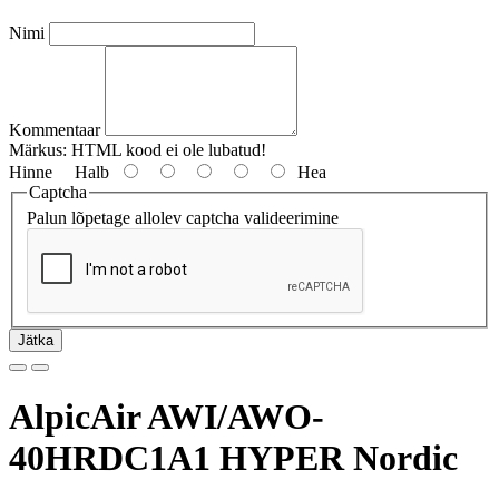
Nimi
Kommentaar
Märkus:
HTML kood ei ole lubatud!
Hinne
Halb
Hea
Captcha
Palun lõpetage allolev captcha valideerimine
Jätka
AlpicAir AWI/AWO-
40HRDC1A1 HYPER Nordic