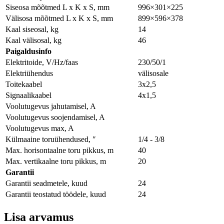
Siseosa mõõtmed L x K x S, mm
996×301×225
Välisosa mõõtmed L x K x S, mm
899×596×378
Kaal siseosal, kg
14
Kaal välisosal, kg
46
Paigaldusinfo
Elektritoide, V/Hz/faas
230/50/1
Elektriühendus
välisosale
Toitekaabel
3x2,5
Signaalikaabel
4x1,5
Voolutugevus jahutamisel, A
Voolutugevus soojendamisel, A
Voolutugevus max, A
Külmaaine toruühendused, ″
1/4 - 3/8
Max. horisontaalne toru pikkus, m
40
Max. vertikaalne toru pikkus, m
20
Garantii
Garantii seadmetele, kuud
24
Garantii teostatud töödele, kuud
24
Lisa arvamus