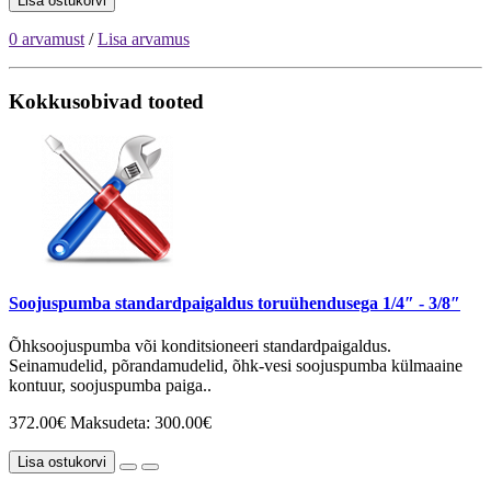
Lisa ostukorvi
0 arvamust
/
Lisa arvamus
Kokkusobivad tooted
Soojuspumba standardpaigaldus toruühendusega 1/4″ - 3/8″
Õhksoojuspumba või konditsioneeri standardpaigaldus.
Seinamudelid, põrandamudelid, õhk-vesi soojuspumba külmaaine
kontuur, soojuspumba paiga..
372.00€
Maksudeta: 300.00€
Lisa ostukorvi