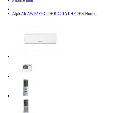
Pakume tööd
AlpicAir AWI/AWO-40HRDC1A1 HYPER Nordic