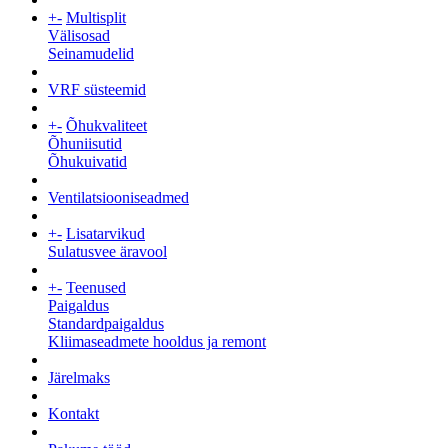
+
-
Multisplit
Välisosad
Seinamudelid
VRF süsteemid
+
-
Õhukvaliteet
Õhuniisutid
Õhukuivatid
Ventilatsiooniseadmed
+
-
Lisatarvikud
Sulatusvee äravool
+
-
Teenused
Paigaldus
Standardpaigaldus
Kliimaseadmete hooldus ja remont
Järelmaks
Kontakt