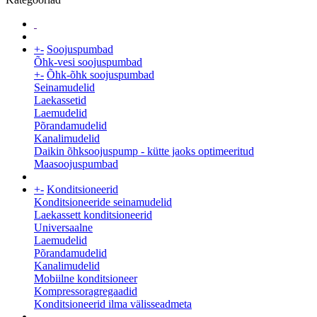
+
-
Soojuspumbad
Õhk-vesi soojuspumbad
+
-
Õhk-õhk soojuspumbad
Seinamudelid
Laekassetid
Laemudelid
Põrandamudelid
Kanalimudelid
Daikin õhksoojuspump - kütte jaoks optimeeritud
Maasoojuspumbad
+
-
Konditsioneerid
Konditsioneeride seinamudelid
Laekassett konditsioneerid
Universaalne
Laemudelid
Põrandamudelid
Kanalimudelid
Mobiilne konditsioneer
Kompressoragregaadid
Konditsioneerid ilma välisseadmeta