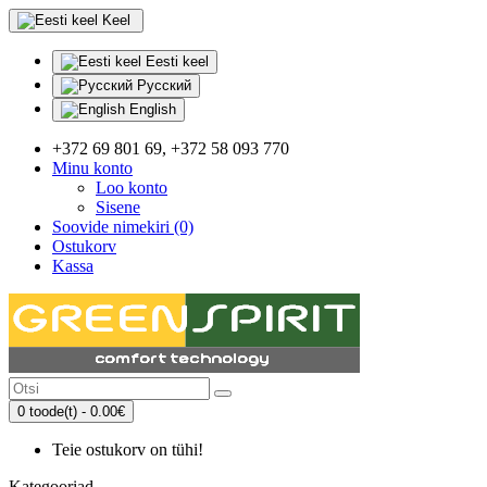
Keel
Eesti keel
Русский
English
+372 69 801 69, +372 58 093 770
Minu konto
Loo konto
Sisene
Soovide nimekiri (0)
Ostukorv
Kassa
0 toode(t) - 0.00€
Teie ostukorv on tühi!
Kategooriad