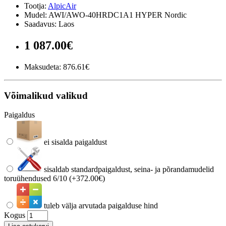
Tootja:
AlpicAir
Mudel: AWI/AWO-40HRDC1A1 HYPER Nordic
Saadavus: Laos
1 087.00€
Maksudeta:
876.61€
Võimalikud valikud
Paigaldus
ei sisalda paigaldust
sisaldab standardpaigaldust, seina- ja põrandamudelid
toruühendused 6/10 (+372.00€)
tuleb välja arvutada paigalduse hind
Kogus