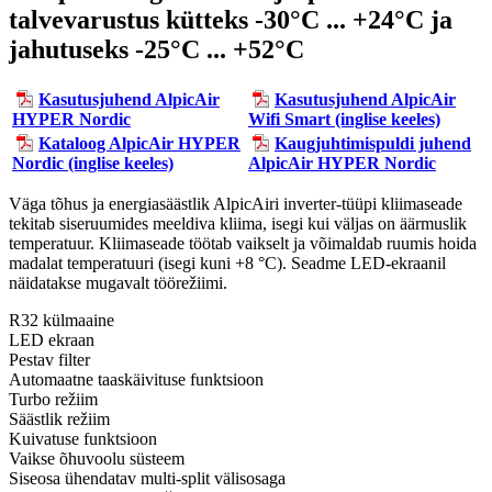
talvevarustus kütteks -30°C ... +24°C ja
jahutuseks -25°C ... +52°C
Kasutusjuhend AlpicAir
Kasutusjuhend AlpicAir
HYPER Nordic
Wifi Smart (inglise keeles)
Kataloog AlpicAir HYPER
Kaugjuhtimispuldi juhend
Nordic (inglise keeles)
AlpicAir HYPER Nordic
Väga tõhus ja energiasäästlik AlpicAiri inverter-tüüpi kliimaseade
tekitab siseruumides meeldiva kliima, isegi kui väljas on äärmuslik
temperatuur. Kliimaseade töötab vaikselt ja võimaldab ruumis hoida
madalat temperatuuri (isegi kuni +8 °С). Seadme LED-ekraanil
näidatakse mugavalt töörežiimi.
R32 külmaaine
LED ekraan
Pestav filter
Automaatne taaskäivituse funktsioon
Turbo režiim
Säästlik režiim
Kuivatuse funktsioon
Vaikse õhuvoolu süsteem
Siseosa ühendatav multi-split välisosaga