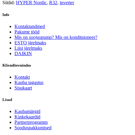
Sildid:
HYPER Nordic
,
R32
,
inverter
Info
Kontaktandmed
Pakume tööd
Mis on soojuspump? Mis on konditsioneer?
ESTO järelmaks
Liisi järelmaks
DAIKIN
Klienditeenindus
Kontakt
Kauba tagastus
Sisukaart
Lisad
Kaubamärgid
Kinkekaardid
Partnerprogramm
Sooduspakkumised