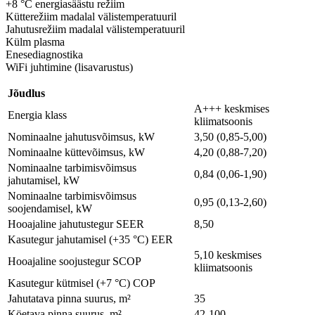
+8 °C energiasäästu režiim
Kütterežiim madalal välistemperatuuril
Jahutusrežiim madalal välistemperatuuril
Külm plasma
Enesediagnostika
WiFi juhtimine (lisavarustus)
Jõudlus
A+++ keskmises
Energia klass
kliimatsoonis
Nominaalne jahutusvõimsus, kW
3,50 (0,85-5,00)
Nominaalne küttevõimsus, kW
4,20 (0,88-7,20)
Nominaalne tarbimisvõimsus
0,84 (0,06-1,90)
jahutamisel, kW
Nominaalne tarbimisvõimsus
0,95 (0,13-2,60)
soojendamisel, kW
Hooajaline jahutustegur SEER
8,50
Kasutegur jahutamisel (+35 °C) EER
5,10 keskmises
Hooajaline soojustegur SCOP
kliimatsoonis
Kasutegur kütmisel (+7 °C) COP
Jahutatava pinna suurus, m²
35
Köetava pinna suurus, m²
42-100