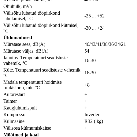
Õhuhulk, m³/h
Välisõhu lubatud tööpiirkond
-25 ... +52
jahutamisel, °C
Välisõhu lubatud tööpiirkond kütmisel,
-30 ... +24
°C
Üldomadused
Müratase sees, dB(A)
46/43/41/38/36/34/21
Müratase väljas, dB(A)
54
Jahutus. Temperatuuri seadistuste
16-30
vahemik, °C
Küte. Temperatuuri seadistuste vahemik,
16-30
°C
Madala temperatuuri hoidmise
+8
funktsioon, min °C
Autorestart
+
Taimer
+
Kaugjuhtimispult
+
Kompressor
Inverter
Külmaaine
R32 ( kg)
Välisosa külmumiskaitse
+
Мõõtmed ja kaal